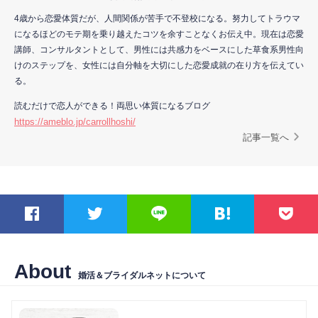
4歳から恋愛体質だが、人間関係が苦手で不登校になる。努力してトラウマ
になるほどのモテ期を乗り越えたコツを余すことなくお伝え中。現在は恋愛
講師、コンサルタントとして、男性には共感力をベースにした草食系男性向
けのステップを、女性には自分軸を大切にした恋愛成就の在り方を伝えてい
る。
読むだけで恋人ができる！両思い体質になるブログ
https://ameblo.jp/carrollhoshi/
記事一覧へ
About
婚活＆ブライダルネットについて