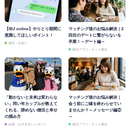
【IBJ online】やりとり期間に
マッチング後のお悩み解決｜2
意識してほしいポイント！
回目のデートに繋がらないを
卒業！～デート編～
婚活・出会い
婚活アプリ・ネット婚活
「動かないと未来は変わらな
マッチング後のお悩み解決｜
い」同い年カップルが教えて
会う前にご縁を終わらせてい
くれる、諦めない婚活と幸せ
ませんか？～メッセージ編②
の掴み方
～
結婚・お付き合いレポート
婚活アプリ・ネット婚活