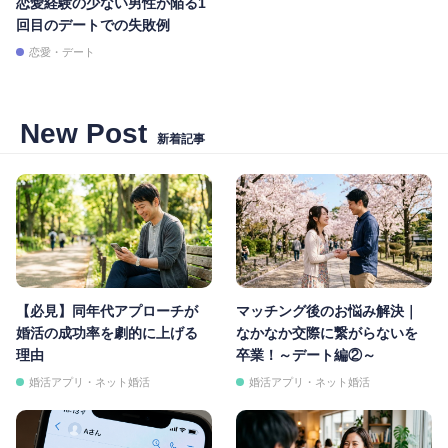
恋愛経験の少ない男性が陥る1
回目のデートでの失敗例
恋愛・デート
New Post
新着記事
【必見】同年代アプローチが
マッチング後のお悩み解決｜
婚活の成功率を劇的に上げる
なかなか交際に繋がらないを
理由
卒業！～デート編②～
婚活アプリ・ネット婚活
婚活アプリ・ネット婚活