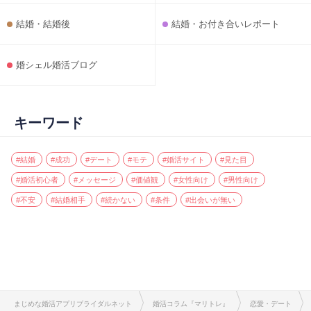
結婚・結婚後
結婚・お付き合いレポート
婚シェル婚活ブログ
キーワード
#結婚
#成功
#デート
#モテ
#婚活サイト
#見た目
#婚活初心者
#メッセージ
#価値観
#女性向け
#男性向け
#不安
#結婚相手
#続かない
#条件
#出会いが無い
まじめな婚活アプリブライダルネット
婚活コラム『マリトレ』
恋愛・デート