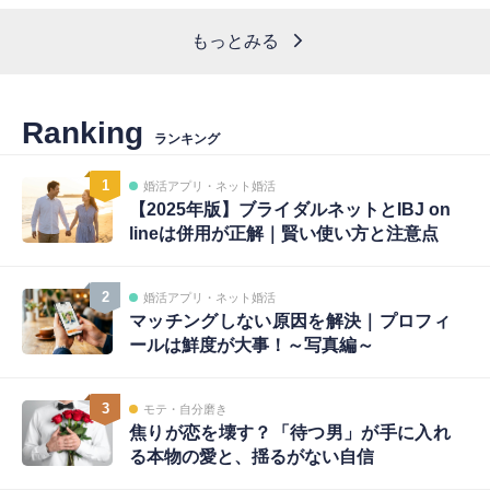
もっとみる
Ranking
ランキング
1
婚活アプリ・ネット婚活
【2025年版】ブライダルネットとIBJ on
lineは併用が正解｜賢い使い方と注意点
2
婚活アプリ・ネット婚活
マッチングしない原因を解決｜プロフィ
ールは鮮度が大事！～写真編～
3
モテ・自分磨き
焦りが恋を壊す？「待つ男」が手に入れ
る本物の愛と、揺るがない自信