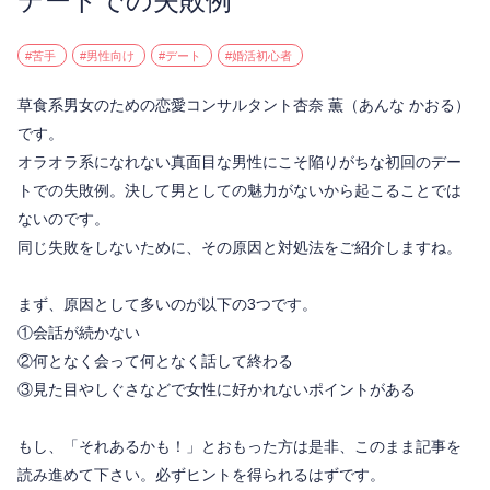
デートでの失敗例
#苦手
#男性向け
#デート
#婚活初心者
草食系男女のための恋愛コンサルタント杏奈 薫（あんな かおる）
です。
オラオラ系になれない真面目な男性にこそ陥りがちな初回のデー
トでの失敗例。決して男としての魅力がないから起こることでは
ないのです。
同じ失敗をしないために、その原因と対処法をご紹介しますね。
まず、原因として多いのが以下の3つです。
①会話が続かない
②何となく会って何となく話して終わる
③見た目やしぐさなどで女性に好かれないポイントがある
もし、「それあるかも！」とおもった方は是非、このまま記事を
読み進めて下さい。必ずヒントを得られるはずです。