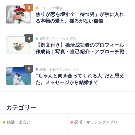
3
モテ・自分磨き
焦りが恋を壊す？「待つ男」が手に入れ
る本物の愛と、揺るがない自信
4
婚活アプリ・ネット婚活
【例文付き】婚活成功者のプロフィール
作成術｜写真・自己紹介・アプローチ戦
略まで完全ガイド
5
結婚・お付き合いレポート
“ちゃんと向き合ってくれる人”だと思え
た。メッセージから結婚まで
カテゴリー
婚活・出会い
恋活・マッチングアプリ