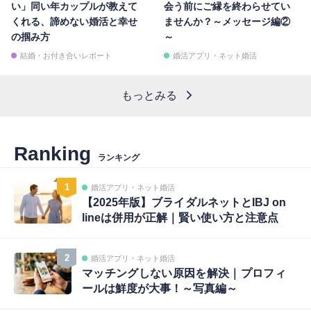
い」同い年カップルが教えて
会う前にご縁を終わらせてい
くれる、諦めない婚活と幸せ
ませんか？～メッセージ編②
の掴み方
～
結婚・お付き合いレポート
婚活アプリ・ネット婚活
もっとみる
Ranking
ランキング
1
婚活アプリ・ネット婚活
【2025年版】ブライダルネットとIBJ on
lineは併用が正解｜賢い使い方と注意点
2
婚活アプリ・ネット婚活
マッチングしない原因を解決｜プロフィ
ールは鮮度が大事！～写真編～