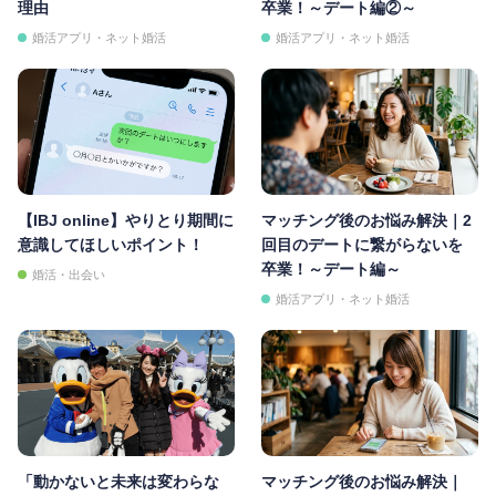
理由
卒業！～デート編②～
婚活アプリ・ネット婚活
婚活アプリ・ネット婚活
【IBJ online】やりとり期間に
マッチング後のお悩み解決｜2
意識してほしいポイント！
回目のデートに繋がらないを
卒業！～デート編～
婚活・出会い
婚活アプリ・ネット婚活
「動かないと未来は変わらな
マッチング後のお悩み解決｜