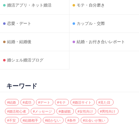
婚活アプリ・ネット婚活
モテ・自分磨き
恋愛・デート
カップル・交際
結婚・結婚後
結婚・お付き合いレポート
婚シェル婚活ブログ
キーワード
#結婚
#成功
#デート
#モテ
#婚活サイト
#見た目
#婚活初心者
#メッセージ
#価値観
#女性向け
#男性向け
#不安
#結婚相手
#続かない
#条件
#出会いが無い