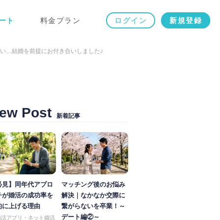
ート
料金プラン
ログイン
新規登録
い…結婚を前提にお付き合いしました♪
ew Post
新着記事
必見】同年代アプロ
マッチング後のお悩み
チが婚活の成功率を
解決｜なかなか交際に
的に上げる理由
繋がらないを卒業！～
デート編②～
婚活アプリ・ネット婚活