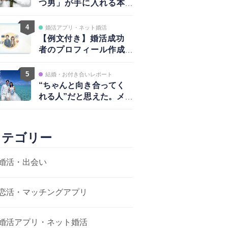
つ男」が手に入れる本
物の愛と、揺るがない
自信
4
婚活アプリ・ネット婚活
【例文付き】婚活成功
者のプロフィール作成
術｜写真・自己紹介・
アプローチ戦略まで完
5
結婚・お付き合いレポート
全ガイド
“ちゃんと向き合ってく
れる人”だと思えた。メ
ッセージから結婚まで
カテゴリー
婚活・出会い
恋活・マッチングアプリ
婚活アプリ・ネット婚活