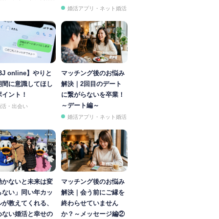
婚活アプリ・ネット婚活
BJ online】やりと
マッチング後のお悩み
期間に意識してほし
解決｜2回目のデート
ポイント！
に繋がらないを卒業！
～デート編～
婚活・出会い
婚活アプリ・ネット婚活
動かないと未来は変
マッチング後のお悩み
らない」同い年カッ
解決｜会う前にご縁を
ルが教えてくれる、
終わらせていません
めない婚活と幸せの
か？～メッセージ編②