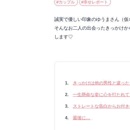
#カップル
#幸せレポート
誠実で優しい印象のゆうまさん（仮
そんなお二人の出会ったきっかけか
します♡
1.
きっかけは他の男性と違った
2.
一生懸命な姿に心を打たれて
3.
ストレートな告白からお付き
4.
最後に…