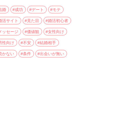
結婚
#成功
#デート
#モテ
婚活サイト
#見た目
#婚活初心者
メッセージ
#価値観
#女性向け
男性向け
#不安
#結婚相手
続かない
#条件
#出会いが無い