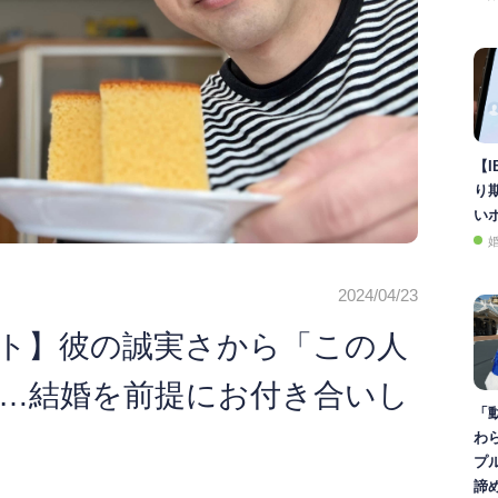
【I
り
い
2024/04/23
ト】彼の誠実さから「この人
…結婚を前提にお付き合いし
「
わ
プ
諦