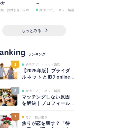
み方
～
結婚・お付き合いレポー
婚活アプリ・ネット婚活
もっとみる
anking
ランキング
1
婚活アプリ・ネット婚活
【2025年版】ブライダ
ルネットとIBJ online
は併用が正解｜賢い使
い方と注意点
2
婚活アプリ・ネット婚活
マッチングしない原因
を解決｜プロフィール
は鮮度が大事！～写真
編～
3
モテ・自分磨き
焦りが恋を壊す？「待