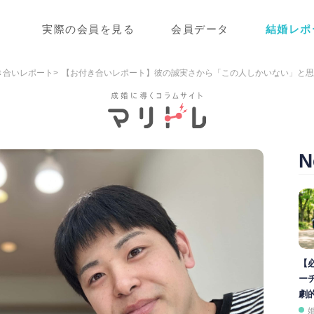
実際の会員を見る
会員データ
結婚レポ
き合いレポート
【お付き合いレポート】彼の誠実さから「この人しかいない」と思
N
【
ー
劇