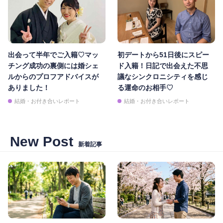
出会って半年でご入籍♡マッ
初デートから51日後にスピー
チング成功の裏側には婚シェ
ド入籍！日記で出会えた不思
ルからのプロフアドバイスが
議なシンクロニシティを感じ
ありました！
る運命のお相手♡
結婚・お付き合いレポート
結婚・お付き合いレポート
New Post
新着記事