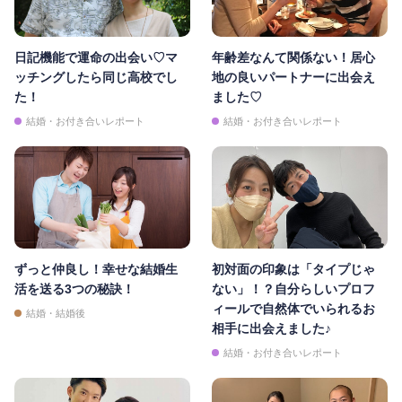
日記機能で運命の出会い♡マ
年齢差なんて関係ない！居心
ッチングしたら同じ高校でし
地の良いパートナーに出会え
た！
ました♡
結婚・お付き合いレポート
結婚・お付き合いレポート
ずっと仲良し！幸せな結婚生
初対面の印象は「タイプじゃ
活を送る3つの秘訣！
ない」！？自分らしいプロフ
ィールで自然体でいられるお
結婚・結婚後
相手に出会えました♪
結婚・お付き合いレポート