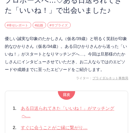
プロポーズへ…♡ある日送られてき
た「いいね！」で出会いました♪
#幸せレポート
#結婚
#サプライズ
優しい誠実な印象のたかしさん（仮名/39歳）と明るく笑顔が印象
的なひかりさん（仮名/34歳）。ある日ひかりさんから送った「い
いね！」がスタートとなりマッチングへ…。今回は旦那様のたか
しさんにインタビューさせていただき、お二人ならではのエピソ
ードや成婚までに至ったエピソードをご紹介します。
ライター：
ブライダルネット事務局
目次
1.
ある日送られてきた「いいね！」がマッチング
へ…
2.
すぐに会うことがご縁に繋がり…