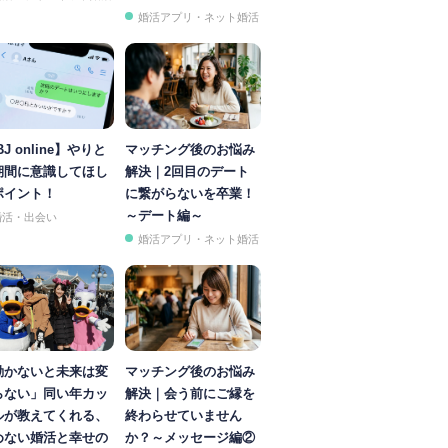
婚活アプリ・ネット婚活
BJ online】やりと
マッチング後のお悩み
期間に意識してほし
解決｜2回目のデート
ポイント！
に繋がらないを卒業！
～デート編～
婚活・出会い
婚活アプリ・ネット婚活
動かないと未来は変
マッチング後のお悩み
らない」同い年カッ
解決｜会う前にご縁を
ルが教えてくれる、
終わらせていません
めない婚活と幸せの
か？～メッセージ編②