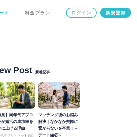
ート
料金プラン
ログイン
新規登録
ew Post
新着記事
必見】同年代アプロ
マッチング後のお悩み
チが婚活の成功率を
解決｜なかなか交際に
的に上げる理由
繋がらないを卒業！～
デート編②～
婚活アプリ・ネット婚活