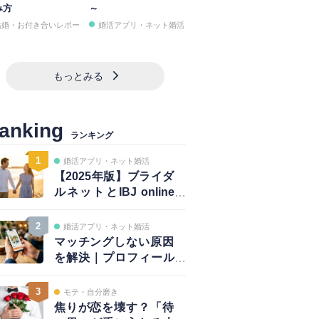
み方
～
結婚・お付き合いレポー
婚活アプリ・ネット婚活
もっとみる
anking
ランキング
1
婚活アプリ・ネット婚活
【2025年版】ブライダ
ルネットとIBJ online
は併用が正解｜賢い使
い方と注意点
2
婚活アプリ・ネット婚活
マッチングしない原因
を解決｜プロフィール
は鮮度が大事！～写真
編～
3
モテ・自分磨き
焦りが恋を壊す？「待