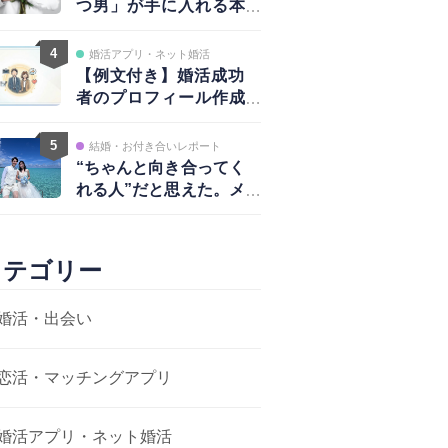
つ男」が手に入れる本
物の愛と、揺るがない
自信
4
婚活アプリ・ネット婚活
【例文付き】婚活成功
者のプロフィール作成
術｜写真・自己紹介・
アプローチ戦略まで完
5
結婚・お付き合いレポート
全ガイド
“ちゃんと向き合ってく
れる人”だと思えた。メ
ッセージから結婚まで
カテゴリー
婚活・出会い
恋活・マッチングアプリ
婚活アプリ・ネット婚活