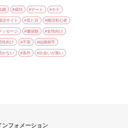
結婚
#成功
#デート
#モテ
婚活サイト
#見た目
#婚活初心者
メッセージ
#価値観
#女性向け
男性向け
#不安
#結婚相手
続かない
#条件
#出会いが無い
インフォメーション