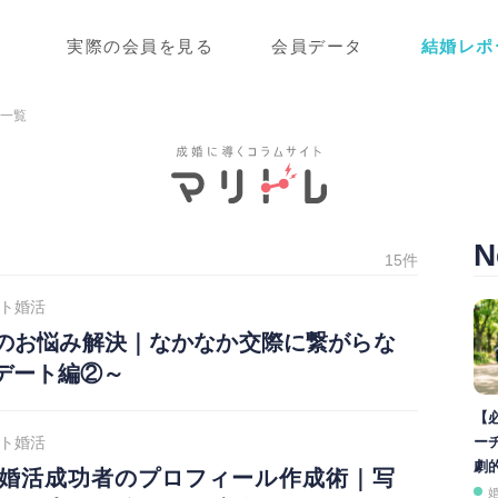
実際の会員を見る
会員データ
結婚レポ
事一覧
N
15件
ト婚活
のお悩み解決｜なかなか交際に繋がらな
デート編②～
【
ト婚活
ー
劇
婚活成功者のプロフィール作成術｜写