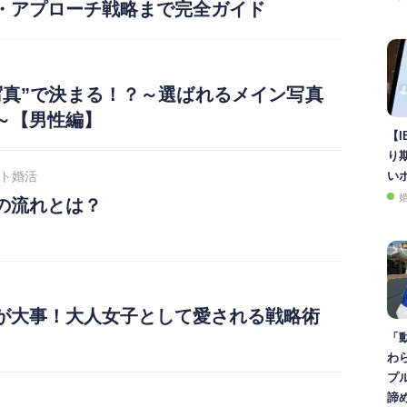
・アプローチ戦略まで完全ガイド
写真”で決まる！？～選ばれるメイン写真
～【男性編】
【I
り
ト婚活
い
の流れとは？
が大事！大人女子として愛される戦略術
「
わ
プ
諦