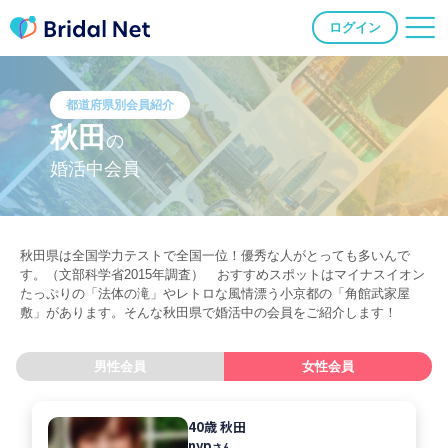
ログイン
都道府県別会員紹介
秋田
の
婚活中会員
秋田県は全国学力テストで全国一位！優秀な人がとっても多いんで
す。（文部科学省2015年調査） おすすめスポットはマイナスイオン
たっぷりの「法体の滝」やレトロな風情漂う小京都の「角館武家屋
敷」があります。そんな秋田県で婚活中の会員をご紹介します！
男性会員
女性会員
40歳 秋田
nyp
さん