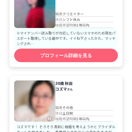
職業
クリエイター
休日
シフト休み
結婚希望時期
1年以内
※マイナンバー読み取りが対応していないスマホのため現在パ
スポート取得している最中です。イイね下さったかた、マッチ
ングされ…
プロフィール詳細を見る
30歳 秋田
コズマ
さん
職業
その他
休日
土日祝
結婚希望時期
1年以内
2
コズマです！ そろそろ真剣に結婚を考えようかとブライダル
ネットを始めました。 真面目とまわりには言われますが、