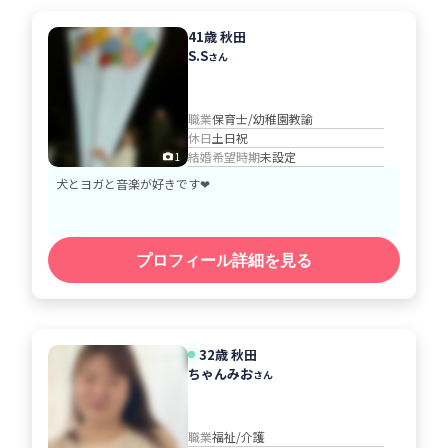
41歳 秋田
S.S
さん
職業
保育士/幼稚園教諭
休日
土日祝
結婚希望時期
未設定
1
犬とヨガと音楽が好きです❤︎
プロフィール詳細を見る
32歳 秋田
ちゃんみお
さん
職業
福祉/介護