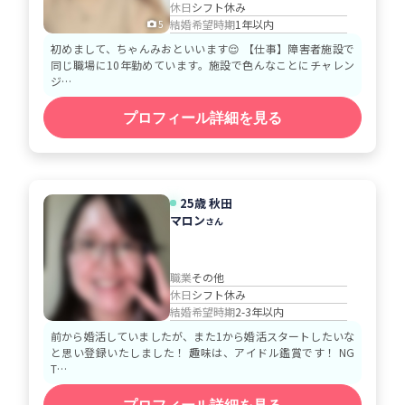
休日
シフト休み
結婚希望時期
1年以内
5
初めまして、ちゃんみおといいます😌 【仕事】障害者施設で
同じ職場に10年勤めています。施設で色んなことにチャレン
ジ…
プロフィール詳細を見る
25歳 秋田
マロン
さん
職業
その他
休日
シフト休み
結婚希望時期
2-3年以内
前から婚活していましたが、また1から婚活スタートしたいな
と思い登録いたしました！ 趣味は、アイドル鑑賞です！ NG
T…