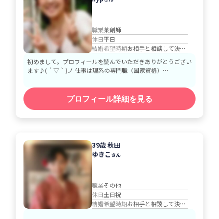
職業
薬剤師
休日
平日
結婚希望時期
お相手と相談して決める
初めまして。プロフィールを読んでいただきありがとうござい
ます♪( ´ ▽ ` )ノ 仕事は理系の専門職（国家資格）…
プロフィール詳細を見る
39歳 秋田
ゆきこ
さん
職業
その他
休日
土日祝
結婚希望時期
お相手と相談して決める