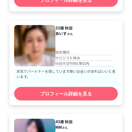
プロフィール詳細を見る
33歳 秋田
あいす
さん
職業
受付
休日
シフト休み
結婚希望時期
1年以内
本気でパートナーを探しています良い出会いがあればいいと思
います。
プロフィール詳細を見る
43歳 秋田
MM
さん