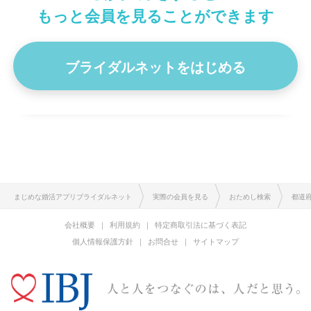
結婚希望時期
1年以内
2
もっと会員を見ることができます
初めまして。 なかなかご縁が繋がらず…こんな年齢になって
しまいましたが、真剣にお付き合いゆくゆくは結婚出来る方と
出会い…
ブライダルネットをはじめる
プロフィール詳細を見る
まじめな婚活アプリブライダルネット
実際の会員を見る
おためし検索
都道
会社概要
利用規約
特定商取引法に基づく表記
個人情報保護方針
お問合せ
サイトマップ