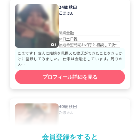
24歳 秋田
こま
さん
職業
金融
休日
土日祝
結婚希望時期
お相手と相談して決める
1
こまです！ 友人に結婚を見据えた彼氏ができたことをきっか
けに登録してみました。 仕事は金融をしています。周りの
人…
プロフィール詳細を見る
40歳 秋田
たま
さん
職業
保育士/幼稚園教諭
会員登録をすると
休日
シフト休み