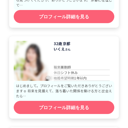
て…
プロフィール詳細を見る
32歳 京都
いくえ
さん
職業
薬剤師
休日
シフト休み
結婚希望時期
1年以内
3
はじめまして。プロフィールをご覧いただきありがとうござい
ます☺️ 将来を見据えて、落ち着いた関係を築ける方と出会え
たら…
プロフィール詳細を見る