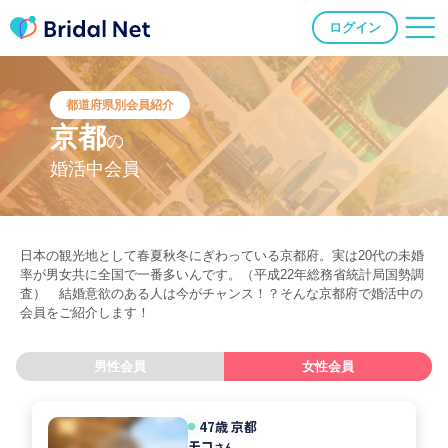
ログイン
都道府県別会員紹介
京都
の
婚活中会員
日本の観光地として春夏秋冬にぎわっている京都府。実は20代の未婚
率が男女共に全国で一番多いんです。（平成22年総務省統計局国勢調
査） 結婚意欲のある人は今がチャンス！？そんな京都府で婚活中の
会員をご紹介します！
男性会員
女性会員
47歳 京都
モコ
さん