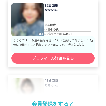
35歳 京都
ななな
さん
職業
医療
休日
その他
結婚希望時期
1年以内
3
なななです！ 友達の結婚をきっかけに登録してみました！ 趣
味は映画やアニメ鑑賞、ホットヨガです。 好きなことは…
プロフィール詳細を見る
47歳 京都
あさみ
さん
職業
大学教授/講師
会員登録をすると
休日
土日祝