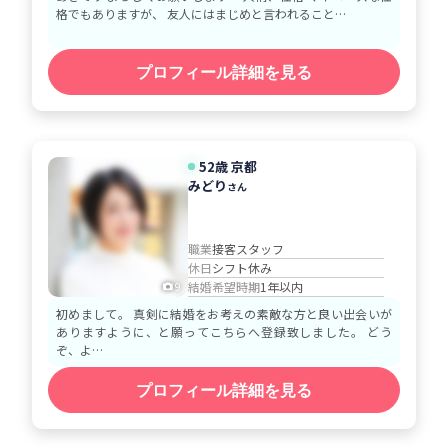
格でもありますが、 友人にはまじめと言われること…
プロフィール詳細を見る
52歳 京都
みどり
さん
職業
接客スタッフ
休日
シフト休み
結婚希望時期
1年以内
9
初めまして。 真剣に結婚をお考えの素敵な方と良い出会いが
ありますように、と願ってこちらへ登録致しました。 どう
ぞ、よ…
プロフィール詳細を見る