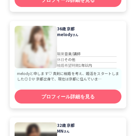
プロフィール詳細を見る
36歳 京都
melody
さん
職業
音楽/講師
休日
その他
結婚希望時期
1年以内
melodyと申します♡ 真剣に結婚を考え、婚活をスタートしま
した🙂‍↕️🩷 京都出身で、現在は京都に住んでいま…
プロフィール詳細を見る
32歳 京都
MN
さん