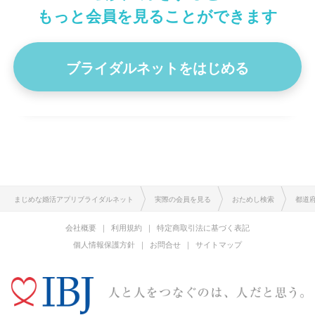
結婚希望時期
1年以内
1
もっと会員を見ることができます
自分が好きなやりがいのある仕事に出会えて、仕事をがんばっ
てきましたが、いまごろになって家族が欲しいと思い始めて入
会しまし…
ブライダルネットをはじめる
プロフィール詳細を見る
まじめな婚活アプリブライダルネット
実際の会員を見る
おためし検索
都道
会社概要
利用規約
特定商取引法に基づく表記
個人情報保護方針
お問合せ
サイトマップ