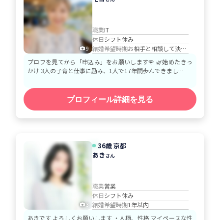
職業
IT
休日
シフト休み
結婚希望時期
お相手と相談して決める
9
プロフを見てから「申込み」をお願いします🌹 🌿始めたきっ
かけ 3人の子育と仕事に励み、1人で17年間歩んできまし…
プロフィール詳細を見る
36歳 京都
あき
さん
職業
営業
休日
シフト休み
結婚希望時期
1年以内
3
あきです よろしくお願いします ・人柄、性格 マイペースな性