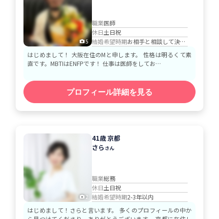
職業
医師
休日
土日祝
結婚希望時期
お相手と相談して決める
5
はじめまして！ 大阪在住のMと申します。 性格は明るくて素
直です。MBTIはENFPです！ 仕事は医師をしてお…
プロフィール詳細を見る
41歳 京都
さら
さん
職業
総務
休日
土日祝
結婚希望時期
2-3年以内
2
はじめまして！さらと言います。 多くのプロフィールの中か
ら見つけてくださり、ありがとうございます。 ​京都に在住し