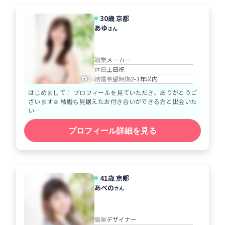
30歳 京都
あゆ
さん
職業
メーカー
休日
土日祝
結婚希望時期
2-3年以内
8
はじめまして！ プロフィールを見ていただき、ありがとうご
ざいます☺️ 結婚も見据えたお付き合いができる方と出会いた
い…
プロフィール詳細を見る
41歳 京都
あべの
さん
職業
デザイナー