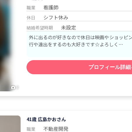
看護師
職業
シフト休み
休日
未設定
結婚希望時期
外に出るのが好きなので休日は映画やショッピング
行や遠出をするのも大好きです☆よろしく…
プロフィール詳細
3
41歳 広島
かお
さん
不動産開発
職業