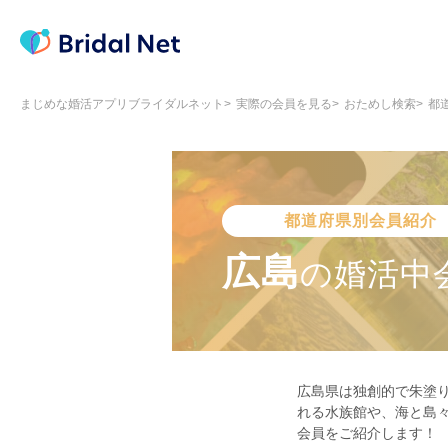
まじめな婚活アプリブライダルネット
実際の会員を見る
おためし検索
都
都道府県別会員紹介
広島
の
婚活中
広島県は独創的で朱塗
れる水族館や、海と島
会員をご紹介します！