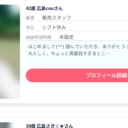
42歳 広島
cou
さん
販売スタッフ
職業
シフト休み
休日
未設定
結婚希望時期
はじめまして(^^) 読んでいただき、ありがとうございます。 性
大人しく、ちょっと真面目すぎるとこ…
プロフィール詳細
39歳 広島
さき☆★
さん