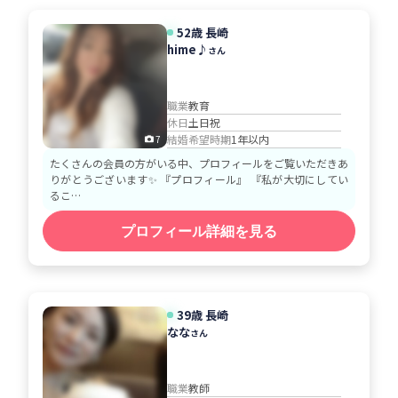
52歳 長崎
hime♪
さん
職業
教育
休日
土日祝
結婚希望時期
1年以内
7
たくさんの会員の方がいる中、プロフィールをご覧いただきあ
りがとうございます✨ 『プロフィール』 『私が大切にしてい
るこ…
プロフィール詳細を見る
39歳 長崎
なな
さん
職業
教師