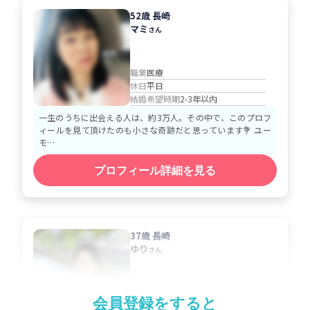
52歳 長崎
マミ
さん
職業
医療
休日
平日
結婚希望時期
2-3年以内
一生のうちに出会える人は、約3万人。その中で、このプロフ
ィールを見て頂けたのも小さな奇跡だと思っています💐 ユー
モ…
プロフィール詳細を見る
37歳 長崎
ゆり
さん
職業
医療
会員登録をすると
休日
シフト休み