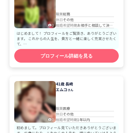
職業
総務
休日
その他
結婚希望時期
お相手と相談して決める
3
はじめまして！ プロフィールをご覧頂き、ありがとうござい
ます。 これからの人生を、貴方と一緒に楽しく充実させたく
て、…
プロフィール詳細を見る
41歳 長崎
エムコ
さん
職業
医療
休日
その他
結婚希望時期
1年以内
7
初めまして。プロフィール見ていただきありがとうございま
す。41歳になり、これからの人生を一緒に歩いていけるよう