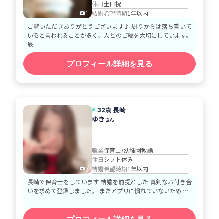
休日
土日祝
結婚希望時期
1年以内
1
ご覧いただきありがとうございます♪ 周りからは落ち着いて
いると言われることが多く、人とのご縁を大切にしています。
最…
プロフィール詳細を見る
32歳 長崎
ゆき
さん
職業
保育士/幼稚園教諭
休日
シフト休み
結婚希望時期
1年以内
3
長崎で保育士をしています 結婚を前提とした 真剣なお付き合
いを求めて登録しました。 まだアプリに慣れていないため …