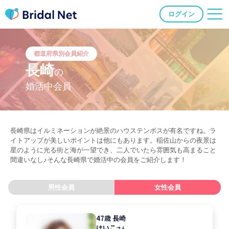
ログイン
都道府県別会員紹介
長崎
の
婚活中会員
長崎県はイルミネーションが絶景のハウステンボスが有名ですね。ラ
イトアップが美しいポイントは他にもあります。稲佐山からの夜景は
星のように光る街と海が一望でき、二人でいたら雰囲気も高まること
間違いなし♪そんな長崎県で婚活中の会員をご紹介します！
男性会員
女性会員
47歳 長崎
けいこ
さん