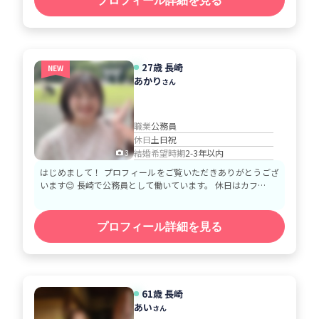
プロフィール詳細を見る
27歳 長崎
NEW
あかり
さん
職業
公務員
休日
土日祝
結婚希望時期
2-3年以内
3
はじめまして！ プロフィールをご覧いただきありがとうござ
います😊 長崎で公務員として働いています。 休日はカフ…
プロフィール詳細を見る
61歳 長崎
あい
さん