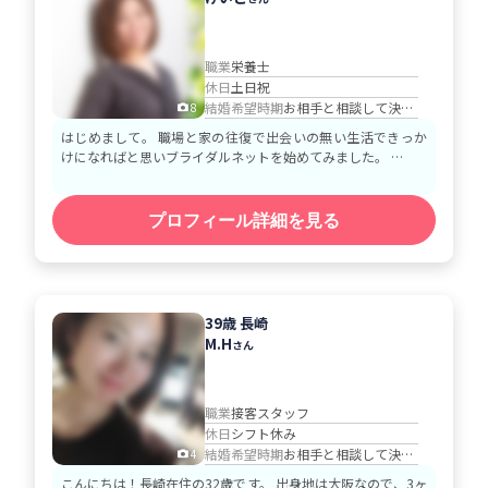
職業
栄養士
休日
土日祝
結婚希望時期
お相手と相談して決める
8
はじめまして。 職場と家の往復で出会いの無い生活できっか
けになればと思いブライダルネットを始めてみました。 …
プロフィール詳細を見る
39歳 長崎
M.H
さん
職業
接客スタッフ
休日
シフト休み
結婚希望時期
お相手と相談して決める
4
こんにちは！長崎在住の32歳です。 出身地は大阪なので、3ヶ