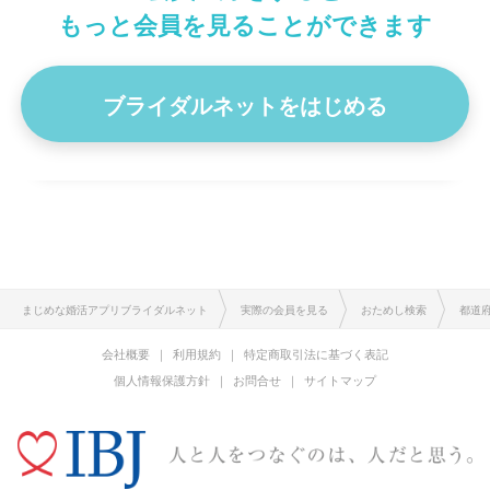
結婚希望時期
1年以内
3
もっと会員を見ることができます
ゆりと申します。 真剣に結婚を考え、婚活をスタートしまし
た。 長崎出身で、現在は長崎に住んでいます。 仕事では…
ブライダルネットをはじめる
プロフィール詳細を見る
まじめな婚活アプリブライダルネット
実際の会員を見る
おためし検索
都道
会社概要
利用規約
特定商取引法に基づく表記
個人情報保護方針
お問合せ
サイトマップ