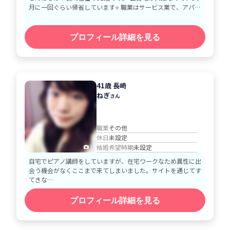
月に一回ぐらい帰省しています⭐ 職業はサービス業で、アパ…
プロフィール詳細を見る
41歳 長崎
ねぎ
さん
職業
その他
休日
未設定
結婚希望時期
未設定
1
自宅でピアノ講師をしていますが、在宅ワークなため異性に出
会う機会がなくここまで来てしまいました。サイトを通じてす
てきな…
プロフィール詳細を見る