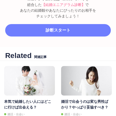
総合した
【結婚エニアグラム診断】
で
あなたの結婚観やあなたにぴったりのお相手を
チェックしてみましょう！
診断スタート
Related
関連記事
本気で結婚したい人にはどこ
婚活で出会うのは変な男性ば
に行けば出会える？
かり？やっぱり妥協すべき？
婚活・出会い
婚活・出会い