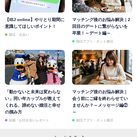
【IBJ online】やりとり期間に
マッチング後のお悩み解決｜2
意識してほしいポイント！
回目のデートに繋がらないを
卒業！～デート編～
婚活・出会い
婚活アプリ・ネット婚活
「動かないと未来は変わらな
マッチング後のお悩み解決｜
い」同い年カップルが教えて
会う前にご縁を終わらせてい
くれる、諦めない婚活と幸せ
ませんか？～メッセージ編②
の掴み方
～
結婚・お付き合いレポート
婚活アプリ・ネット婚活