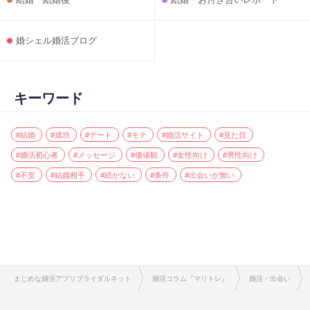
婚シェル婚活ブログ
キーワード
#結婚
#成功
#デート
#モテ
#婚活サイト
#見た目
#婚活初心者
#メッセージ
#価値観
#女性向け
#男性向け
#不安
#結婚相手
#続かない
#条件
#出会いが無い
まじめな婚活アプリブライダルネット
婚活コラム『マリトレ』
婚活・出会い