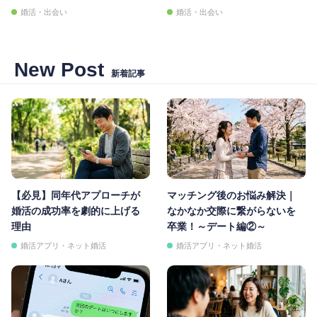
婚活・出会い
婚活・出会い
New Post
新着記事
【必見】同年代アプローチが
マッチング後のお悩み解決｜
婚活の成功率を劇的に上げる
なかなか交際に繋がらないを
理由
卒業！～デート編②～
婚活アプリ・ネット婚活
婚活アプリ・ネット婚活