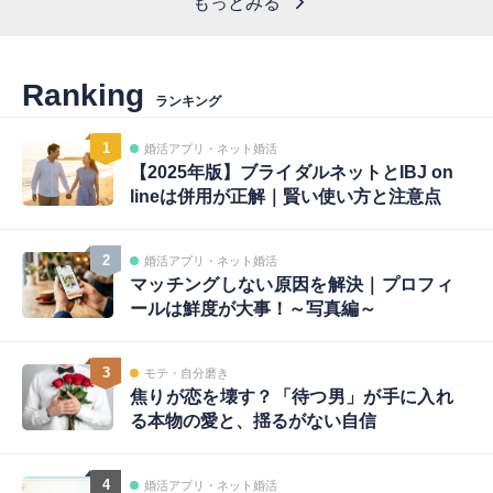
もっとみる
Ranking
ランキング
1
婚活アプリ・ネット婚活
【2025年版】ブライダルネットとIBJ on
lineは併用が正解｜賢い使い方と注意点
2
婚活アプリ・ネット婚活
マッチングしない原因を解決｜プロフィ
ールは鮮度が大事！～写真編～
3
モテ・自分磨き
焦りが恋を壊す？「待つ男」が手に入れ
る本物の愛と、揺るがない自信
4
婚活アプリ・ネット婚活