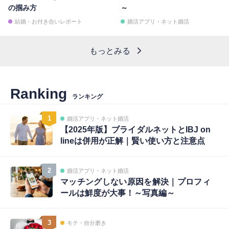
の掴み方
～
結婚・お付き合いレポート
婚活アプリ・ネット婚活
もっとみる
Ranking
ランキング
1
婚活アプリ・ネット婚活
【2025年版】ブライダルネットとIBJ on
lineは併用が正解｜賢い使い方と注意点
2
婚活アプリ・ネット婚活
マッチングしない原因を解決｜プロフィ
ールは鮮度が大事！～写真編～
3
モテ・自分磨き