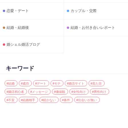
恋愛・デート
カップル・交際
結婚・結婚後
結婚・お付き合いレポート
婚シェル婚活ブログ
キーワード
#結婚
#成功
#デート
#モテ
#婚活サイト
#見た目
#婚活初心者
#メッセージ
#価値観
#女性向け
#男性向け
#不安
#結婚相手
#続かない
#条件
#出会いが無い