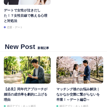
デートで女性が泣きだし
た！？女性目線で教える心理
と対処法
恋愛・デート
New Post
新着記事
【必見】同年代アプローチが
マッチング後のお悩み解決｜
婚活の成功率を劇的に上げる
なかなか交際に繋がらないを
理由
卒業！～デート編②～
婚活アプリ・ネット婚活
婚活アプリ・ネット婚活