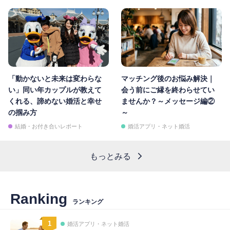
「動かないと未来は変わらな
マッチング後のお悩み解決｜
い」同い年カップルが教えて
会う前にご縁を終わらせてい
くれる、諦めない婚活と幸せ
ませんか？～メッセージ編②
の掴み方
～
結婚・お付き合いレポート
婚活アプリ・ネット婚活
もっとみる
Ranking
ランキング
1
婚活アプリ・ネット婚活