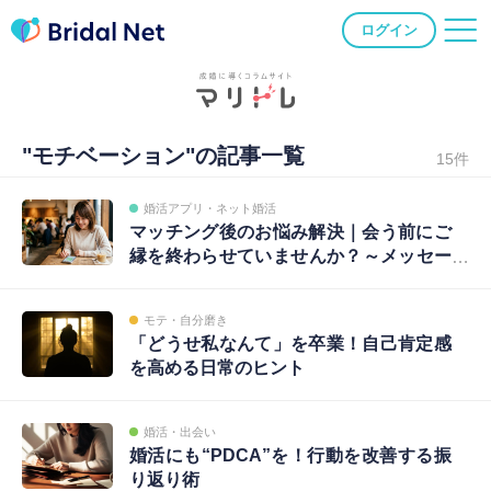
ログイン
"モチベーション"の記事一覧
15件
婚活アプリ・ネット婚活
マッチング後のお悩み解決｜会う前にご
縁を終わらせていませんか？～メッセー
ジ編②～
モテ・自分磨き
「どうせ私なんて」を卒業！自己肯定感
を高める日常のヒント
婚活・出会い
婚活にも“PDCA”を！行動を改善する振
り返り術