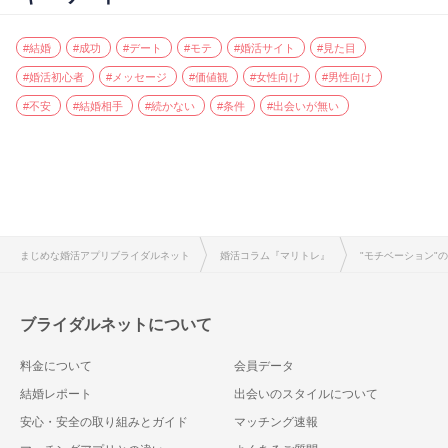
#結婚
#成功
#デート
#モテ
#婚活サイト
#見た目
#婚活初心者
#メッセージ
#価値観
#女性向け
#男性向け
#不安
#結婚相手
#続かない
#条件
#出会いが無い
まじめな婚活アプリブライダルネット
婚活コラム『マリトレ』
"モチベーション"
ブライダルネットについて
料金について
会員データ
結婚レポート
出会いのスタイルについて
安心・安全の取り組みとガイド
マッチング速報