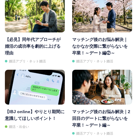
【必見】同年代アプローチが
マッチング後のお悩み解決｜
婚活の成功率を劇的に上げる
なかなか交際に繋がらないを
理由
卒業！～デート編②～
婚活アプリ・ネット婚活
婚活アプリ・ネット婚活
【IBJ online】やりとり期間に
マッチング後のお悩み解決｜2
意識してほしいポイント！
回目のデートに繋がらないを
卒業！～デート編～
婚活・出会い
婚活アプリ・ネット婚活