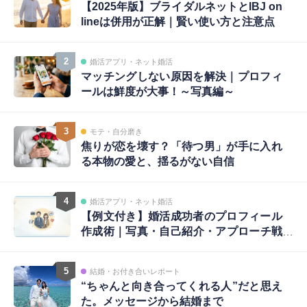
【2025年版】ブライダルネットとIBJ on
lineは併用が正解｜賢い使い方と注意点
2
婚活アプリ・ネット婚活
マッチングしない原因を解決｜プロフィ
ールは鮮度が大事！～写真編～
3
モテ・自分磨き
焦りが恋を壊す？「待つ男」が手に入れ
る本物の愛と、揺るがない自信
4
婚活アプリ・ネット婚活
【例文付き】婚活成功者のプロフィール
作成術｜写真・自己紹介・アプローチ戦
略まで完全ガイド
5
結婚・お付き合いレポート
“ちゃんと向き合ってくれる人”だと思え
た。メッセージから結婚まで