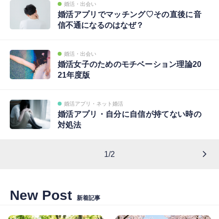
婚活・出会い
婚活アプリでマッチング♡その直後に音
信不通になるのはなぜ？
婚活・出会い
婚活女子のためのモチベーション理論20
21年度版
婚活アプリ・ネット婚活
婚活アプリ・自分に自信が持てない時の
対処法
1/2
New Post
新着記事