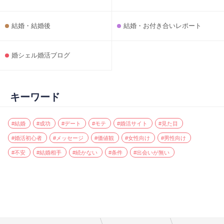
結婚・結婚後
結婚・お付き合いレポート
婚シェル婚活ブログ
キーワード
#結婚
#成功
#デート
#モテ
#婚活サイト
#見た目
#婚活初心者
#メッセージ
#価値観
#女性向け
#男性向け
#不安
#結婚相手
#続かない
#条件
#出会いが無い