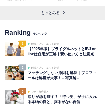
もっとみる
Ranking
ランキング
1
婚活アプリ・ネット婚活
【2025年版】ブライダルネットとIBJ on
lineは併用が正解｜賢い使い方と注意点
2
婚活アプリ・ネット婚活
マッチングしない原因を解決｜プロフィ
ールは鮮度が大事！～写真編～
3
モテ・自分磨き
焦りが恋を壊す？「待つ男」が手に入れ
る本物の愛と、揺るがない自信