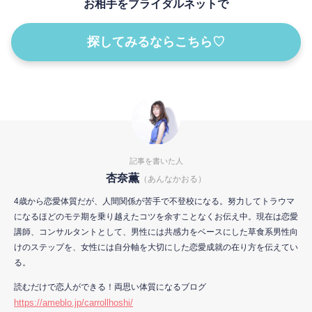
お相手をブライダルネットで
探してみるならこちら♡
記事を書いた人
杏奈薫
（あんなかおる）
4歳から恋愛体質だが、人間関係が苦手で不登校になる。努力してトラウマ
になるほどのモテ期を乗り越えたコツを余すことなくお伝え中。現在は恋愛
講師、コンサルタントとして、男性には共感力をベースにした草食系男性向
けのステップを、女性には自分軸を大切にした恋愛成就の在り方を伝えてい
る。
読むだけで恋人ができる！両思い体質になるブログ
https://ameblo.jp/carrollhoshi/