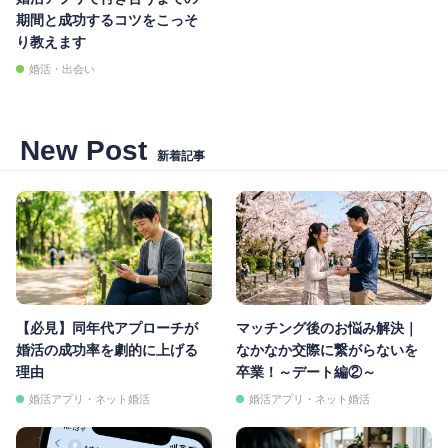
期間と成功するコツをこっそ
り教えます
婚活・出会い
New Post
新着記事
【必見】同年代アプローチが
マッチング後のお悩み解決｜
婚活の成功率を劇的に上げる
なかなか交際に繋がらないを
理由
卒業！～デート編②～
婚活アプリ・ネット婚活
婚活アプリ・ネット婚活