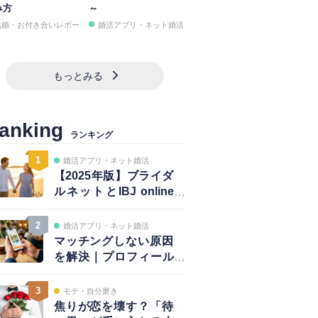
み方
～
結婚・お付き合いレポー
婚活アプリ・ネット婚活
もっとみる
anking
ランキング
1
婚活アプリ・ネット婚活
【2025年版】ブライダ
ルネットとIBJ online
は併用が正解｜賢い使
い方と注意点
2
婚活アプリ・ネット婚活
マッチングしない原因
を解決｜プロフィール
は鮮度が大事！～写真
編～
3
モテ・自分磨き
焦りが恋を壊す？「待