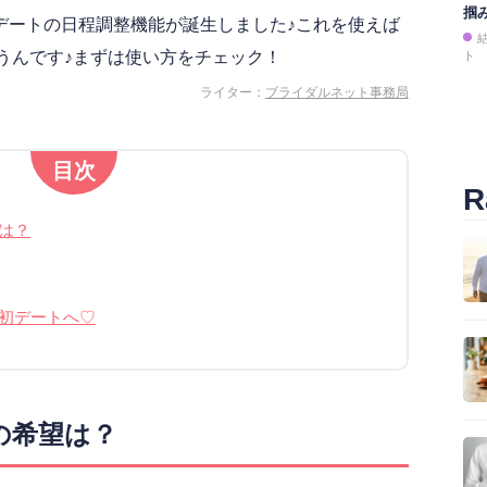
掴
初デートの日程調整機能が誕生しました♪これを使えば
うんです♪まずは使い方をチェック！
ト
ライター：
ブライダルネット事務局
目次
R
は？
初デートへ♡
の希望は？