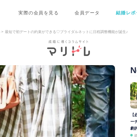
実際の会員を見る
会員データ
結婚レポ
ト
最短で初デートの約束ができる♡ブライダルネットに日程調整機能が誕生♪
N
【
ー
劇