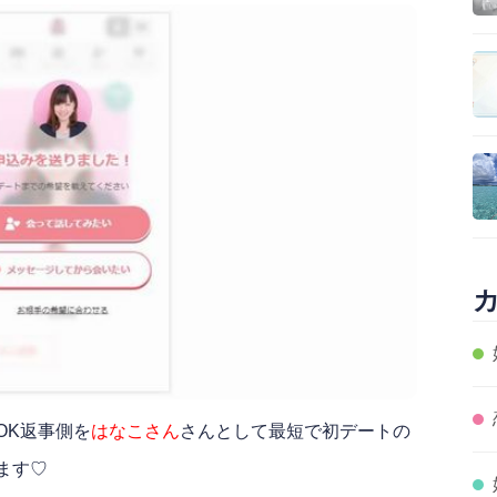
OK返事側を
はなこさん
さんとして最短で初デートの
ます♡