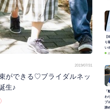
【I
り
い
2019/07/31
束ができる♡ブライダルネッ
誕生♪
「
わ
プ
諦