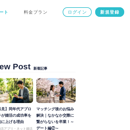
ート
料金プラン
ログイン
新規登録
ew Post
新着記事
必見】同年代アプロ
マッチング後のお悩み
チが婚活の成功率を
解決｜なかなか交際に
的に上げる理由
繋がらないを卒業！～
デート編②～
婚活アプリ・ネット婚活