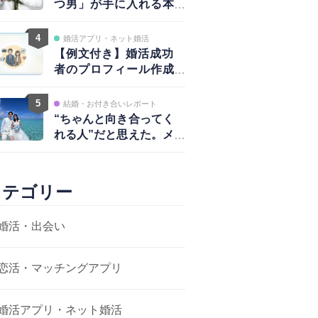
つ男」が手に入れる本
物の愛と、揺るがない
自信
4
婚活アプリ・ネット婚活
【例文付き】婚活成功
者のプロフィール作成
術｜写真・自己紹介・
アプローチ戦略まで完
5
結婚・お付き合いレポート
全ガイド
“ちゃんと向き合ってく
れる人”だと思えた。メ
ッセージから結婚まで
カテゴリー
婚活・出会い
恋活・マッチングアプリ
婚活アプリ・ネット婚活