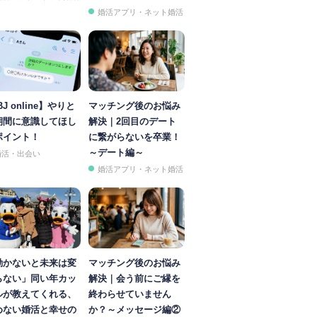
婚活アプリ・ネット婚活
BJ online】やりと
マッチング後のお悩み
期間に意識してほし
解決｜2回目のデート
ポイント！
に繋がらないを卒業！
～デート編～
婚活・出会い
婚活アプリ・ネット婚活
動かないと未来は変
マッチング後のお悩み
らない」同い年カッ
解決｜会う前にご縁を
ルが教えてくれる、
終わらせていません
めない婚活と幸せの
か？～メッセージ編②