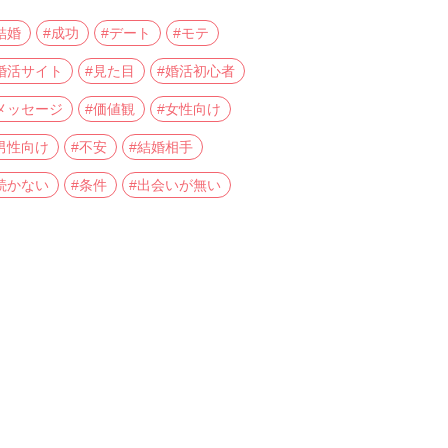
結婚
#成功
#デート
#モテ
婚活サイト
#見た目
#婚活初心者
メッセージ
#価値観
#女性向け
男性向け
#不安
#結婚相手
続かない
#条件
#出会いが無い