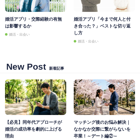
婚活アプリ・交際経験の有無
婚活アプリ「今まで何人と付
は影響するか
き合った？」ベストな切り返
し方
婚活・出会い
婚活・出会い
New Post
新着記事
【必見】同年代アプローチが
マッチング後のお悩み解決｜
婚活の成功率を劇的に上げる
なかなか交際に繋がらないを
理由
卒業！～デート編②～