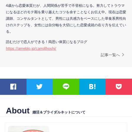
4歳から恋愛体質だが、人間関係が苦手で不登校になる。努力してトラウマ
になるほどのモテ期を乗り越えたコツを余すことなくお伝え中。現在は恋愛
講師、コンサルタントとして、男性には共感力をベースにした草食系男性向
けのステップを、女性には自分軸を大切にした恋愛成就の在り方を伝えてい
る。
読むだけで恋人ができる！両思い体質になるブログ
https://ameblo.jp/carrollhoshi/
記事一覧へ
About
婚活＆ブライダルネットについて