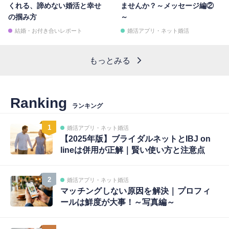
くれる、諦めない婚活と幸せ
ませんか？～メッセージ編②
の掴み方
～
結婚・お付き合いレポート
婚活アプリ・ネット婚活
もっとみる
Ranking
ランキング
1
婚活アプリ・ネット婚活
【2025年版】ブライダルネットとIBJ on
lineは併用が正解｜賢い使い方と注意点
2
婚活アプリ・ネット婚活
マッチングしない原因を解決｜プロフィ
ールは鮮度が大事！～写真編～