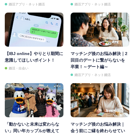
婚活アプリ・ネット婚活
婚活アプリ・ネット婚活
【IBJ online】やりとり期間に
マッチング後のお悩み解決｜2
意識してほしいポイント！
回目のデートに繋がらないを
卒業！～デート編～
婚活・出会い
婚活アプリ・ネット婚活
「動かないと未来は変わらな
マッチング後のお悩み解決｜
い」同い年カップルが教えて
会う前にご縁を終わらせてい