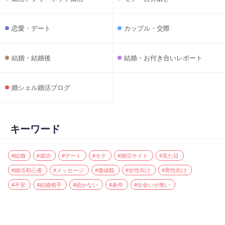
恋愛・デート
カップル・交際
結婚・結婚後
結婚・お付き合いレポート
婚シェル婚活ブログ
キーワード
#結婚
#成功
#デート
#モテ
#婚活サイト
#見た目
#婚活初心者
#メッセージ
#価値観
#女性向け
#男性向け
#不安
#結婚相手
#続かない
#条件
#出会いが無い