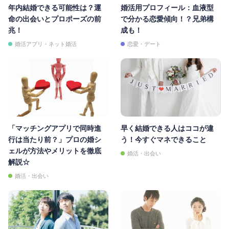
年内結婚できる可能性は？運
婚活用プロフィール：血液型
命の出会いとプロポーズの前
で分かる恋愛傾向！？兄弟構
兆！
成も！
婚活アプリ・ネット婚活
恋愛・デート
「マッチングアプリで同時進
早く結婚できる人はココが違
行は当たり前？」プロの婚シ
う！今すぐマネできること
ェルが方法やメリットを徹底
婚活・出会い
解説☆
婚活・出会い