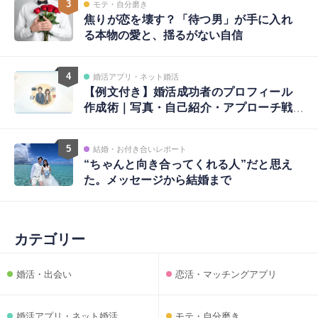
3
モテ・自分磨き
焦りが恋を壊す？「待つ男」が手に入れ
る本物の愛と、揺るがない自信
4
婚活アプリ・ネット婚活
【例文付き】婚活成功者のプロフィール
作成術｜写真・自己紹介・アプローチ戦
略まで完全ガイド
5
結婚・お付き合いレポート
“ちゃんと向き合ってくれる人”だと思え
た。メッセージから結婚まで
カテゴリー
婚活・出会い
恋活・マッチングアプリ
婚活アプリ・ネット婚活
モテ・自分磨き