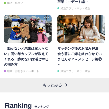
卒業！～デート編～
婚活・出会い
婚活アプリ・ネット婚活
「動かないと未来は変わらな
マッチング後のお悩み解決｜
い」同い年カップルが教えて
会う前にご縁を終わらせてい
くれる、諦めない婚活と幸せ
ませんか？～メッセージ編②
の掴み方
～
結婚・お付き合いレポート
婚活アプリ・ネット婚活
もっとみる
Ranking
ランキング