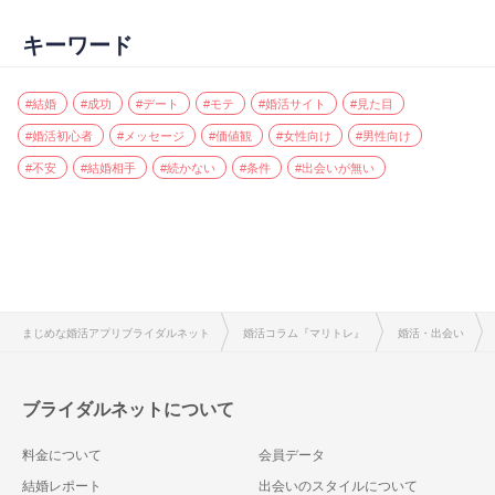
キーワード
#結婚
#成功
#デート
#モテ
#婚活サイト
#見た目
#婚活初心者
#メッセージ
#価値観
#女性向け
#男性向け
#不安
#結婚相手
#続かない
#条件
#出会いが無い
まじめな婚活アプリブライダルネット
婚活コラム『マリトレ』
婚活・出会い
ブライダルネットについて
料金について
会員データ
結婚レポート
出会いのスタイルについて