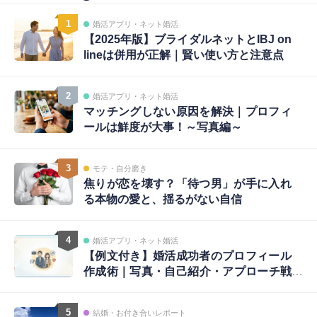
1
婚活アプリ・ネット婚活
【2025年版】ブライダルネットとIBJ on
lineは併用が正解｜賢い使い方と注意点
2
婚活アプリ・ネット婚活
マッチングしない原因を解決｜プロフィ
ールは鮮度が大事！～写真編～
3
モテ・自分磨き
焦りが恋を壊す？「待つ男」が手に入れ
る本物の愛と、揺るがない自信
4
婚活アプリ・ネット婚活
【例文付き】婚活成功者のプロフィール
作成術｜写真・自己紹介・アプローチ戦
略まで完全ガイド
5
結婚・お付き合いレポート