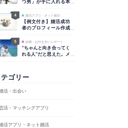
つ男」が手に入れる本
物の愛と、揺るがない
自信
4
婚活アプリ・ネット婚活
【例文付き】婚活成功
者のプロフィール作成
術｜写真・自己紹介・
アプローチ戦略まで完
5
結婚・お付き合いレポート
全ガイド
“ちゃんと向き合ってく
れる人”だと思えた。メ
ッセージから結婚まで
カテゴリー
婚活・出会い
恋活・マッチングアプリ
婚活アプリ・ネット婚活