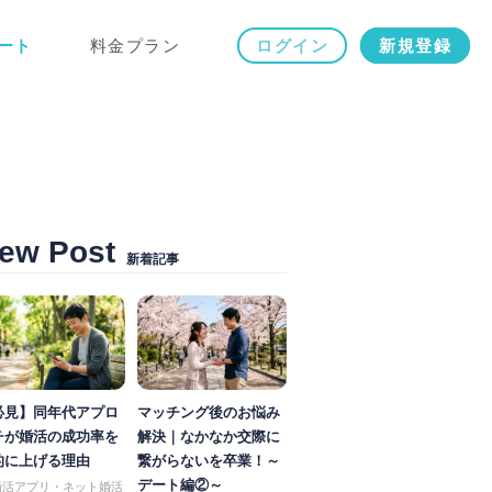
ート
料金プラン
ログイン
新規登録
ew Post
新着記事
必見】同年代アプロ
マッチング後のお悩み
チが婚活の成功率を
解決｜なかなか交際に
的に上げる理由
繋がらないを卒業！～
デート編②～
婚活アプリ・ネット婚活