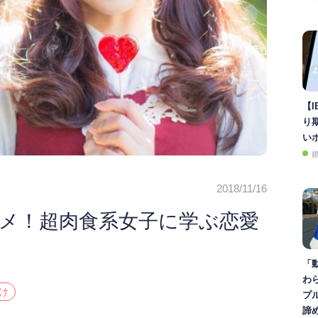
【I
り
い
2018/11/16
メ！超肉食系女子に学ぶ恋愛
「
わ
け
プ
諦