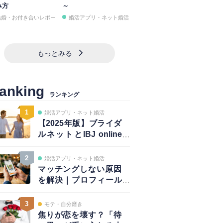
み方
～
結婚・お付き合いレポー
婚活アプリ・ネット婚活
もっとみる
anking
ランキング
1
婚活アプリ・ネット婚活
【2025年版】ブライダ
ルネットとIBJ online
は併用が正解｜賢い使
い方と注意点
2
婚活アプリ・ネット婚活
マッチングしない原因
を解決｜プロフィール
は鮮度が大事！～写真
編～
3
モテ・自分磨き
焦りが恋を壊す？「待