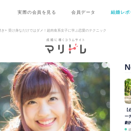
実際の会員を見る
会員データ
結婚レポ
磨き
受け身なだけではダメ！超肉食系女子に学ぶ恋愛のテクニック
N
【
ー
劇