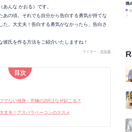
掴
（あんな かおる）です。
たあの頃。それでも自分から告白する勇気が持てな
ト
した。大丈夫！告白する勇気がなかったら、告白さ
な彼氏を作る方法をご紹介いたしますね！
ライター：
杏奈薫
R
目次
プでない独身」究極の2択はなぜ起こる？
大丈夫！アスパラベーコンのススメ