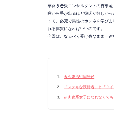
草食系恋愛コンサルタントの杏奈薫
喉から手が出るほど彼氏が欲しかっ
くて、必死で男性のホンネを学びま
れる体質になればいいのです。
今回は、なるべく受け身なまま一途
1.
今や婚活戦国時代
2.
「ステキな既婚者」と「タイ
3.
超肉食系女子になれなくても