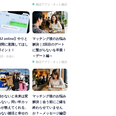
婚活アプリ・ネット婚活
BJ online】やりと
マッチング後のお悩み
期間に意識してほし
解決｜2回目のデート
ポイント！
に繋がらないを卒業！
～デート編～
婚活・出会い
婚活アプリ・ネット婚活
動かないと未来は変
マッチング後のお悩み
らない」同い年カッ
解決｜会う前にご縁を
ルが教えてくれる、
終わらせていません
めない婚活と幸せの
か？～メッセージ編②