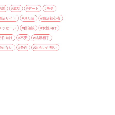
結婚
#成功
#デート
#モテ
婚活サイト
#見た目
#婚活初心者
メッセージ
#価値観
#女性向け
男性向け
#不安
#結婚相手
続かない
#条件
#出会いが無い