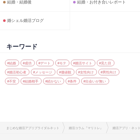
結婚・結婚後
結婚・お付き合いレポート
婚シェル婚活ブログ
キーワード
#結婚
#成功
#デート
#モテ
#婚活サイト
#見た目
#婚活初心者
#メッセージ
#価値観
#女性向け
#男性向け
#不安
#結婚相手
#続かない
#条件
#出会いが無い
まじめな婚活アプリブライダルネット
婚活コラム『マリトレ』
婚活アプリ・ネッ