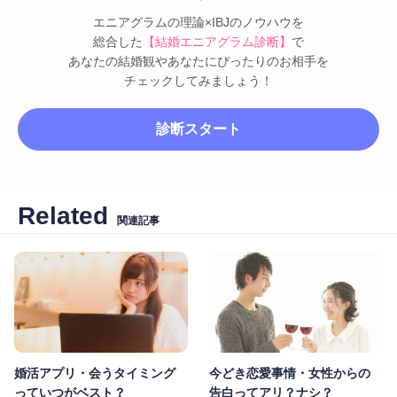
エニアグラムの理論×IBJのノウハウを
総合した
【結婚エニアグラム診断】
で
あなたの結婚観やあなたにぴったりのお相手を
チェックしてみましょう！
診断スタート
Related
関連記事
婚活アプリ・会うタイミング
今どき恋愛事情・女性からの
っていつがベスト？
告白ってアリ？ナシ？