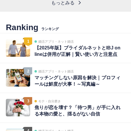
もっとみる
Ranking
ランキング
1
婚活アプリ・ネット婚活
【2025年版】ブライダルネットとIBJ on
lineは併用が正解｜賢い使い方と注意点
2
婚活アプリ・ネット婚活
マッチングしない原因を解決｜プロフィ
ールは鮮度が大事！～写真編～
3
モテ・自分磨き
焦りが恋を壊す？「待つ男」が手に入れ
る本物の愛と、揺るがない自信
4
婚活アプリ・ネット婚活