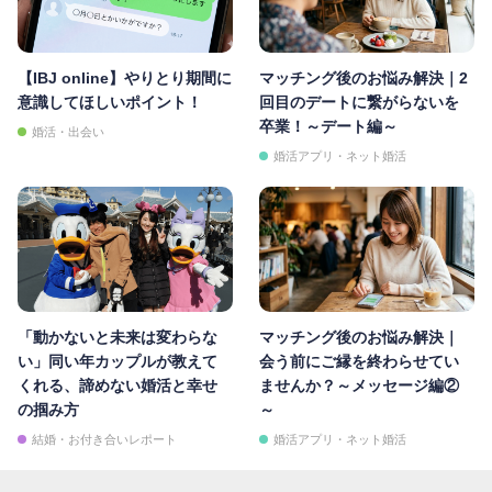
【IBJ online】やりとり期間に
マッチング後のお悩み解決｜2
意識してほしいポイント！
回目のデートに繋がらないを
卒業！～デート編～
婚活・出会い
婚活アプリ・ネット婚活
「動かないと未来は変わらな
マッチング後のお悩み解決｜
い」同い年カップルが教えて
会う前にご縁を終わらせてい
くれる、諦めない婚活と幸せ
ませんか？～メッセージ編②
の掴み方
～
結婚・お付き合いレポート
婚活アプリ・ネット婚活