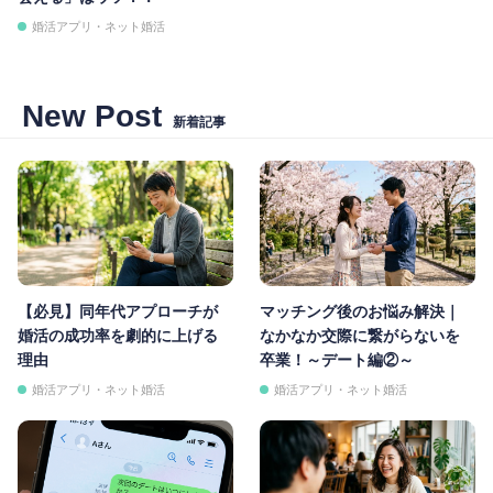
婚活アプリ・ネット婚活
New Post
新着記事
【必見】同年代アプローチが
マッチング後のお悩み解決｜
婚活の成功率を劇的に上げる
なかなか交際に繋がらないを
理由
卒業！～デート編②～
婚活アプリ・ネット婚活
婚活アプリ・ネット婚活