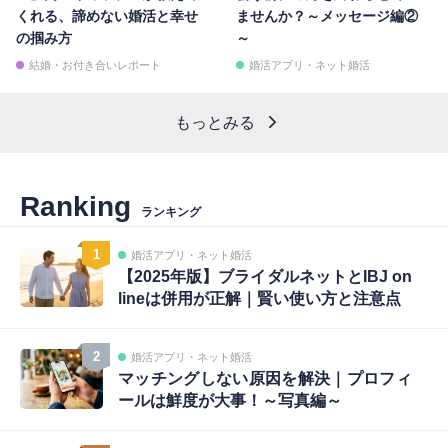
くれる、諦めない婚活と幸せ
ませんか？～メッセージ編②
の掴み方
～
結婚・お付き合いレポート
婚活アプリ・ネット婚活
もっとみる
Ranking
ランキング
1
婚活アプリ・ネット婚活
【2025年版】ブライダルネットとIBJ on
lineは併用が正解｜賢い使い方と注意点
2
婚活アプリ・ネット婚活
マッチングしない原因を解決｜プロフィ
ールは鮮度が大事！～写真編～