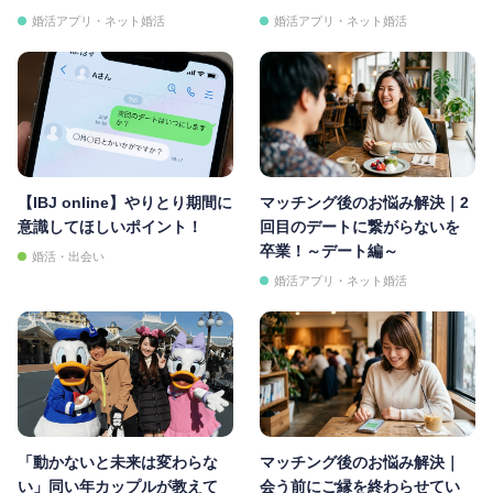
婚活アプリ・ネット婚活
婚活アプリ・ネット婚活
【IBJ online】やりとり期間に
マッチング後のお悩み解決｜2
意識してほしいポイント！
回目のデートに繋がらないを
卒業！～デート編～
婚活・出会い
婚活アプリ・ネット婚活
「動かないと未来は変わらな
マッチング後のお悩み解決｜
い」同い年カップルが教えて
会う前にご縁を終わらせてい