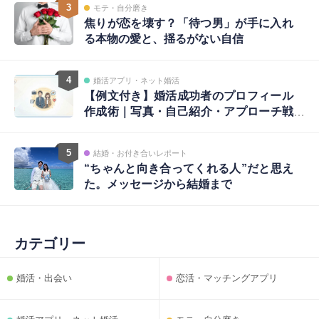
3
モテ・自分磨き
焦りが恋を壊す？「待つ男」が手に入れ
る本物の愛と、揺るがない自信
4
婚活アプリ・ネット婚活
【例文付き】婚活成功者のプロフィール
作成術｜写真・自己紹介・アプローチ戦
略まで完全ガイド
5
結婚・お付き合いレポート
“ちゃんと向き合ってくれる人”だと思え
た。メッセージから結婚まで
カテゴリー
婚活・出会い
恋活・マッチングアプリ