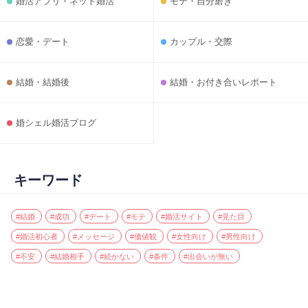
婚活アプリ・ネット婚活
モテ・自分磨き
恋愛・デート
カップル・交際
結婚・結婚後
結婚・お付き合いレポート
婚シェル婚活ブログ
キーワード
#結婚
#成功
#デート
#モテ
#婚活サイト
#見た目
#婚活初心者
#メッセージ
#価値観
#女性向け
#男性向け
#不安
#結婚相手
#続かない
#条件
#出会いが無い