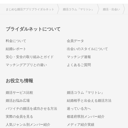
まじめな婚活アプリブライダルネット
婚活コラム『マリトレ』
婚活・出会い
ブライダルネットについて
料金について
会員データ
結婚レポート
出会いのスタイルについて
安心・安全の取り組みとガイド
マッチング速報
マッチングアプリとの違い
よくあるご質問
お役立ち情報
婚活サービス比較
婚活コラム『マリトレ』
婚活お悩み広場
結婚相手と出会える婚活方法
バツイチの婚活を成功させる方法
迷っている方へ
実際の会員を見る
都道府県別メンバー紹介
人気ジャンル別メンバー紹介
メディア紹介実績