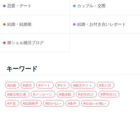
恋愛・デート
カップル・交際
結婚・結婚後
結婚・お付き合いレポート
婚シェル婚活ブログ
キーワード
#結婚
#成功
#デート
#モテ
#婚活サイト
#見た目
#婚活初心者
#メッセージ
#価値観
#女性向け
#男性向け
#不安
#結婚相手
#続かない
#条件
#出会いが無い