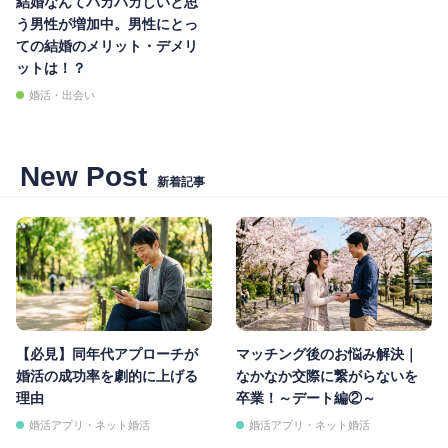
結婚なんてバカバカしいと思
う男性が増加中。男性にとっ
ての結婚のメリット・デメリ
ットは！？
婚活・出会い
New Post
新着記事
【必見】同年代アプローチが
マッチング後のお悩み解決｜
婚活の成功率を劇的に上げる
なかなか交際に繋がらないを
理由
卒業！～デート編②～
婚活アプリ・ネット婚活
婚活アプリ・ネット婚活