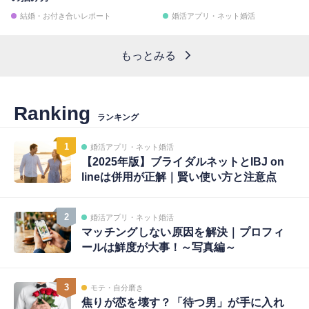
結婚・お付き合いレポート
婚活アプリ・ネット婚活
もっとみる
Ranking
ランキング
1
婚活アプリ・ネット婚活
【2025年版】ブライダルネットとIBJ on
lineは併用が正解｜賢い使い方と注意点
2
婚活アプリ・ネット婚活
マッチングしない原因を解決｜プロフィ
ールは鮮度が大事！～写真編～
3
モテ・自分磨き
焦りが恋を壊す？「待つ男」が手に入れ