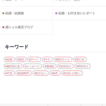
結婚・結婚後
結婚・お付き合いレポート
婚シェル婚活ブログ
キーワード
#結婚
#成功
#デート
#モテ
#婚活サイト
#見た目
#婚活初心者
#メッセージ
#価値観
#女性向け
#男性向け
#不安
#結婚相手
#続かない
#条件
#出会いが無い