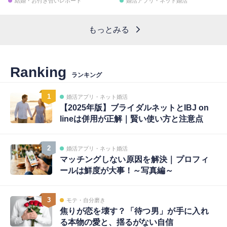
結婚・お付き合いレポート
婚活アプリ・ネット婚活
もっとみる
Ranking
ランキング
1
婚活アプリ・ネット婚活
【2025年版】ブライダルネットとIBJ on
lineは併用が正解｜賢い使い方と注意点
2
婚活アプリ・ネット婚活
マッチングしない原因を解決｜プロフィ
ールは鮮度が大事！～写真編～
3
モテ・自分磨き
焦りが恋を壊す？「待つ男」が手に入れ
る本物の愛と、揺るがない自信