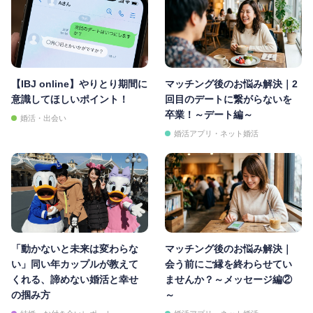
【IBJ online】やりとり期間に
マッチング後のお悩み解決｜2
意識してほしいポイント！
回目のデートに繋がらないを
卒業！～デート編～
婚活・出会い
婚活アプリ・ネット婚活
「動かないと未来は変わらな
マッチング後のお悩み解決｜
い」同い年カップルが教えて
会う前にご縁を終わらせてい
くれる、諦めない婚活と幸せ
ませんか？～メッセージ編②
の掴み方
～