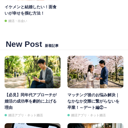
イケメンと結婚したい！面食
いが幸せを掴む方法！
婚活・出会い
New Post
新着記事
【必見】同年代アプローチが
マッチング後のお悩み解決｜
婚活の成功率を劇的に上げる
なかなか交際に繋がらないを
理由
卒業！～デート編②～
婚活アプリ・ネット婚活
婚活アプリ・ネット婚活