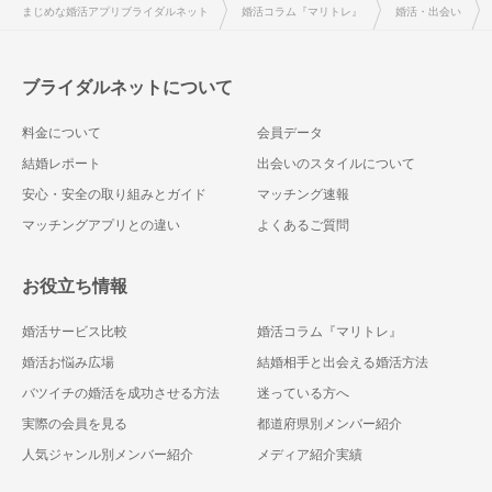
まじめな婚活アプリブライダルネット
婚活コラム『マリトレ』
婚活・出会い
ブライダルネットについて
料金について
会員データ
結婚レポート
出会いのスタイルについて
安心・安全の取り組みとガイド
マッチング速報
マッチングアプリとの違い
よくあるご質問
お役立ち情報
婚活サービス比較
婚活コラム『マリトレ』
婚活お悩み広場
結婚相手と出会える婚活方法
バツイチの婚活を成功させる方法
迷っている方へ
実際の会員を見る
都道府県別メンバー紹介
人気ジャンル別メンバー紹介
メディア紹介実績