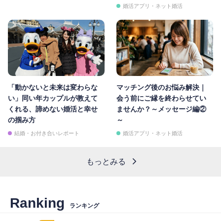
婚活アプリ・ネット婚活
「動かないと未来は変わらな
マッチング後のお悩み解決｜
い」同い年カップルが教えて
会う前にご縁を終わらせてい
くれる、諦めない婚活と幸せ
ませんか？～メッセージ編②
の掴み方
～
結婚・お付き合いレポート
婚活アプリ・ネット婚活
もっとみる
Ranking
ランキング