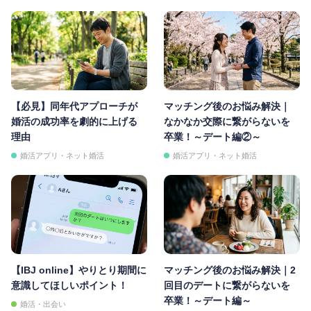
【必見】同年代アプローチが
マッチング後のお悩み解決｜
婚活の成功率を劇的に上げる
なかなか交際に繋がらないを
理由
卒業！～デート編②～
婚活アプリ・ネット婚活
婚活アプリ・ネット婚活
【IBJ online】やりとり期間に
マッチング後のお悩み解決｜2
意識してほしいポイント！
回目のデートに繋がらないを
卒業！～デート編～
婚活・出会い