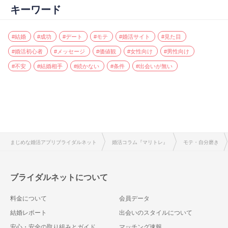
キーワード
#結婚
#成功
#デート
#モテ
#婚活サイト
#見た目
#婚活初心者
#メッセージ
#価値観
#女性向け
#男性向け
#不安
#結婚相手
#続かない
#条件
#出会いが無い
まじめな婚活アプリブライダルネット
婚活コラム『マリトレ』
モテ・自分磨き
ブライダルネットについて
料金について
会員データ
結婚レポート
出会いのスタイルについて
安心・安全の取り組みとガイド
マッチング速報