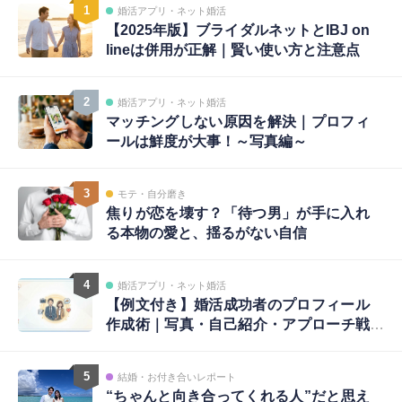
1
婚活アプリ・ネット婚活
【2025年版】ブライダルネットとIBJ on
lineは併用が正解｜賢い使い方と注意点
2
婚活アプリ・ネット婚活
マッチングしない原因を解決｜プロフィ
ールは鮮度が大事！～写真編～
3
モテ・自分磨き
焦りが恋を壊す？「待つ男」が手に入れ
る本物の愛と、揺るがない自信
4
婚活アプリ・ネット婚活
【例文付き】婚活成功者のプロフィール
作成術｜写真・自己紹介・アプローチ戦
略まで完全ガイド
5
結婚・お付き合いレポート
“ちゃんと向き合ってくれる人”だと思え