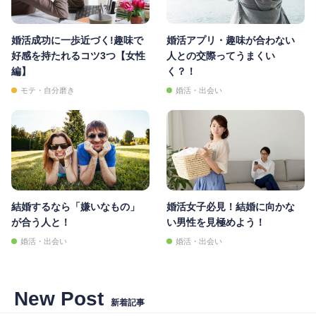
婚活成功に一歩近づく!趣味で
婚活アプリ・趣味が合わない
好感を持たれるコツ3つ【女性
人との交際ってうまくい
編】
く？！
モテ・自分磨き
婚活・出会い
結婚するなら「嫌いなもの」
婚活女子必見！結婚に向かな
が合う人と！
い男性を見極めよう！
婚活・出会い
婚活・出会い
New Post
新着記事