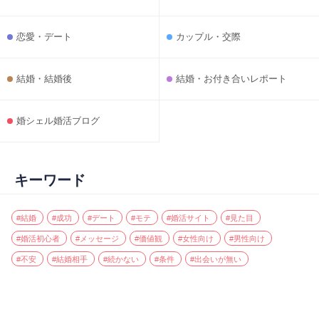
恋愛・デート
カップル・交際
結婚・結婚後
結婚・お付き合いレポート
婚シェル婚活ブログ
キーワード
#結婚
#成功
#デート
#モテ
#婚活サイト
#見た目
#婚活初心者
#メッセージ
#価値観
#女性向け
#男性向け
#不安
#結婚相手
#続かない
#条件
#出会いが無い