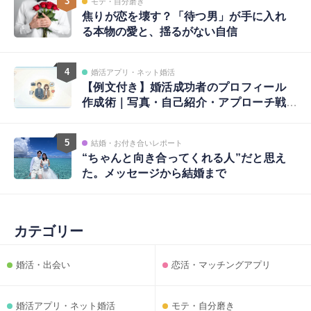
3
モテ・自分磨き
焦りが恋を壊す？「待つ男」が手に入れ
る本物の愛と、揺るがない自信
4
婚活アプリ・ネット婚活
【例文付き】婚活成功者のプロフィール
作成術｜写真・自己紹介・アプローチ戦
略まで完全ガイド
5
結婚・お付き合いレポート
“ちゃんと向き合ってくれる人”だと思え
た。メッセージから結婚まで
カテゴリー
婚活・出会い
恋活・マッチングアプリ
婚活アプリ・ネット婚活
モテ・自分磨き