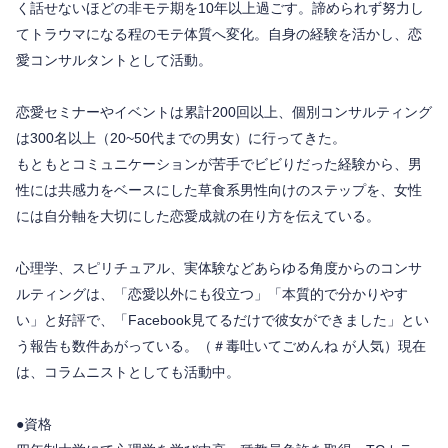
く話せないほどの非モテ期を10年以上過ごす。諦められず努力し
てトラウマになる程のモテ体質へ変化。自身の経験を活かし、恋
愛コンサルタントとして活動。
恋愛セミナーやイベントは累計200回以上、個別コンサルティング
は300名以上（20~50代までの男女）に行ってきた。
もともとコミュニケーションが苦手でビビりだった経験から、男
性には共感力をベースにした草食系男性向けのステップを、女性
には自分軸を大切にした恋愛成就の在り方を伝えている。
心理学、スピリチュアル、実体験などあらゆる角度からのコンサ
ルティングは、「恋愛以外にも役立つ」「本質的で分かりやす
い」と好評で、「Facebook見てるだけで彼女ができました」とい
う報告も数件あがっている。（＃毒吐いてごめんね が人気）現在
は、コラムニストとしても活動中。
●資格