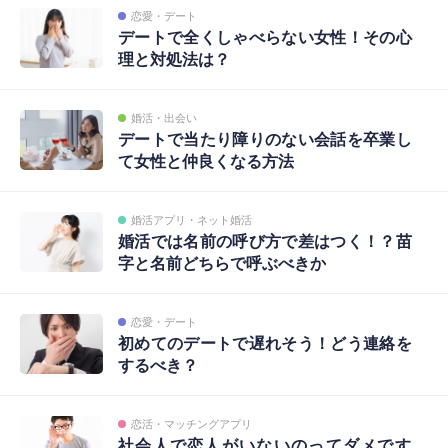
恋愛・デート
デートで全くしゃべらない女性！その心
理と対処法は？
婚活・出会い
デートで当たり障りのない会話を卒業し
て女性と仲良くなる方法
婚活アプリ・ネット婚活
婚活では名前の呼び方で差はつく！？苗
字と名前どちらで呼ぶべきか
恋愛・デート
初めてのデートで遅れそう！どう連絡を
するべき？
恋活・マッチングアプリ
社会人で恋人がいないのってダメです