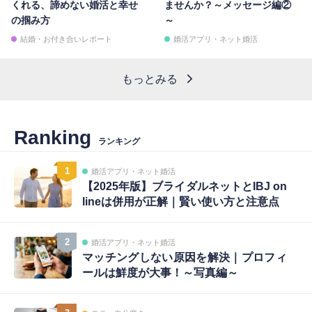
くれる、諦めない婚活と幸せ
ませんか？～メッセージ編②
の掴み方
～
結婚・お付き合いレポート
婚活アプリ・ネット婚活
もっとみる
Ranking
ランキング
1
婚活アプリ・ネット婚活
【2025年版】ブライダルネットとIBJ on
lineは併用が正解｜賢い使い方と注意点
2
婚活アプリ・ネット婚活
マッチングしない原因を解決｜プロフィ
ールは鮮度が大事！～写真編～