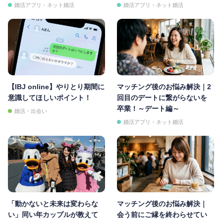
婚活アプリ・ネット婚活
婚活アプリ・ネット婚活
【IBJ online】やりとり期間に
マッチング後のお悩み解決｜2
意識してほしいポイント！
回目のデートに繋がらないを
卒業！～デート編～
婚活・出会い
婚活アプリ・ネット婚活
「動かないと未来は変わらな
マッチング後のお悩み解決｜
い」同い年カップルが教えて
会う前にご縁を終わらせてい