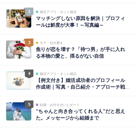
2
婚活アプリ・ネット婚活
マッチングしない原因を解決｜プロフィ
ールは鮮度が大事！～写真編～
3
モテ・自分磨き
焦りが恋を壊す？「待つ男」が手に入れ
る本物の愛と、揺るがない自信
4
婚活アプリ・ネット婚活
【例文付き】婚活成功者のプロフィール
作成術｜写真・自己紹介・アプローチ戦
略まで完全ガイド
5
結婚・お付き合いレポート
“ちゃんと向き合ってくれる人”だと思え
た。メッセージから結婚まで