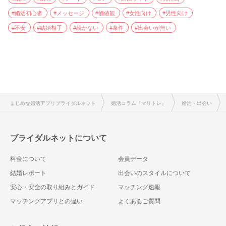
#婚活初心者
#メッセージ
#価値観
#女性向け
#男性向け
#不安
#結婚相手
#続かない
#条件
#出会いが無い
まじめな婚活アプリブライダルネット
婚活コラム『マリトレ』
婚活・出会い
ブライダルネットについて
料金について
会員データ
結婚レポート
出会いのスタイルについて
安心・安全の取り組みとガイド
マッチング速報
マッチングアプリとの違い
よくあるご質問