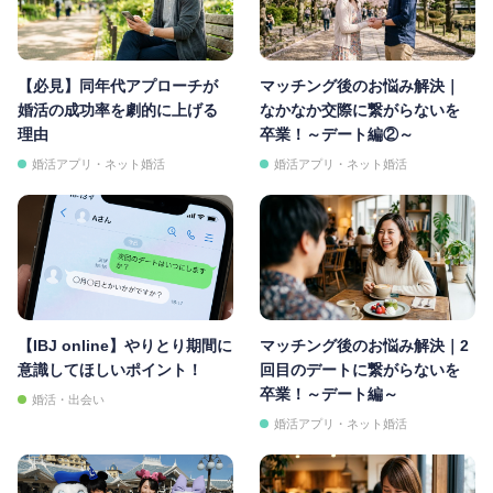
【必見】同年代アプローチが
マッチング後のお悩み解決｜
婚活の成功率を劇的に上げる
なかなか交際に繋がらないを
理由
卒業！～デート編②～
婚活アプリ・ネット婚活
婚活アプリ・ネット婚活
【IBJ online】やりとり期間に
マッチング後のお悩み解決｜2
意識してほしいポイント！
回目のデートに繋がらないを
卒業！～デート編～
婚活・出会い
婚活アプリ・ネット婚活