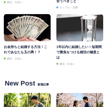
合うべきこと
婚活・出会い
カップル・交際
お金持ちと結婚する方法！こ
1年以内に結婚したい！短期間
れであなたも玉の輿！？
で勝負をつける婚活の極意と
は
婚活・出会い
婚活・出会い
New Post
新着記事