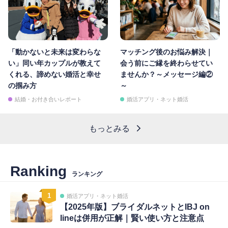
「動かないと未来は変わらな
マッチング後のお悩み解決｜
い」同い年カップルが教えて
会う前にご縁を終わらせてい
くれる、諦めない婚活と幸せ
ませんか？～メッセージ編②
の掴み方
～
結婚・お付き合いレポート
婚活アプリ・ネット婚活
もっとみる
Ranking
ランキング
1
婚活アプリ・ネット婚活
【2025年版】ブライダルネットとIBJ on
lineは併用が正解｜賢い使い方と注意点