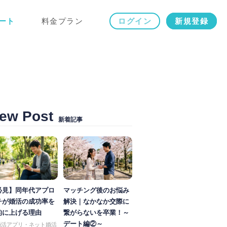
ート
料金プラン
ログイン
新規登録
ew Post
新着記事
必見】同年代アプロ
マッチング後のお悩み
チが婚活の成功率を
解決｜なかなか交際に
的に上げる理由
繋がらないを卒業！～
デート編②～
婚活アプリ・ネット婚活