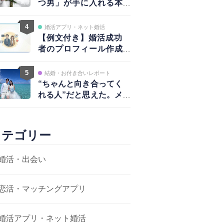
つ男」が手に入れる本
物の愛と、揺るがない
自信
4
婚活アプリ・ネット婚活
【例文付き】婚活成功
者のプロフィール作成
術｜写真・自己紹介・
アプローチ戦略まで完
5
結婚・お付き合いレポート
全ガイド
“ちゃんと向き合ってく
れる人”だと思えた。メ
ッセージから結婚まで
カテゴリー
婚活・出会い
恋活・マッチングアプリ
婚活アプリ・ネット婚活