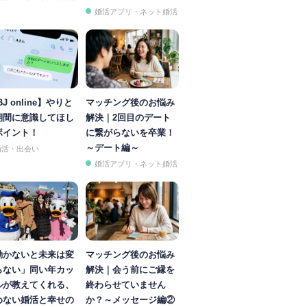
婚活アプリ・ネット婚活
BJ online】やりと
マッチング後のお悩み
期間に意識してほし
解決｜2回目のデート
ポイント！
に繋がらないを卒業！
～デート編～
婚活・出会い
婚活アプリ・ネット婚活
動かないと未来は変
マッチング後のお悩み
らない」同い年カッ
解決｜会う前にご縁を
ルが教えてくれる、
終わらせていません
めない婚活と幸せの
か？～メッセージ編②