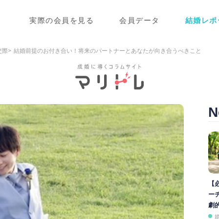
実際の会員を見る
会員データ
結婚レポ
交際
結婚前提のお付き合い！将来のパートナーとあなたが向き合うべきこと
N
【
ー
劇