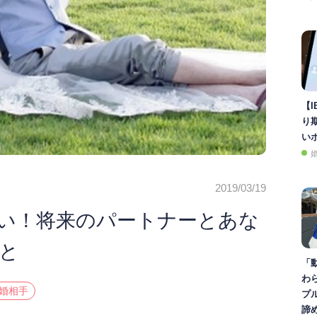
【I
り
い
2019/03/19
い！将来のパートナーとあな
と
「
わ
結婚相手
プ
諦