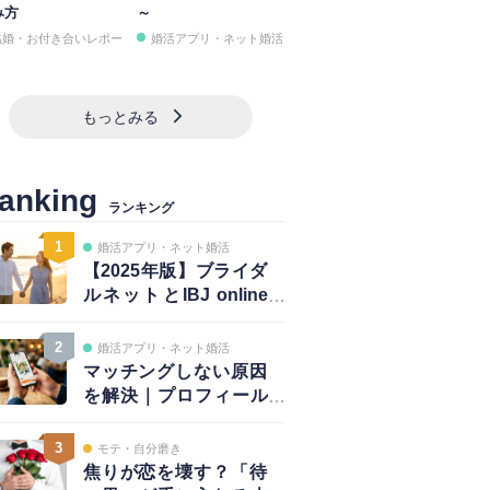
み方
～
結婚・お付き合いレポー
婚活アプリ・ネット婚活
もっとみる
anking
ランキング
1
婚活アプリ・ネット婚活
【2025年版】ブライダ
ルネットとIBJ online
は併用が正解｜賢い使
い方と注意点
2
婚活アプリ・ネット婚活
マッチングしない原因
を解決｜プロフィール
は鮮度が大事！～写真
編～
3
モテ・自分磨き
焦りが恋を壊す？「待