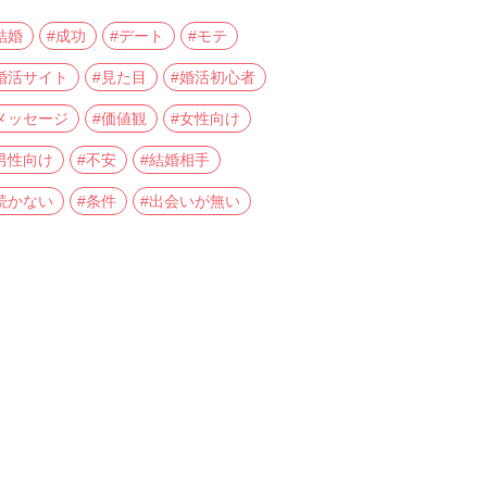
結婚
#成功
#デート
#モテ
婚活サイト
#見た目
#婚活初心者
メッセージ
#価値観
#女性向け
男性向け
#不安
#結婚相手
続かない
#条件
#出会いが無い