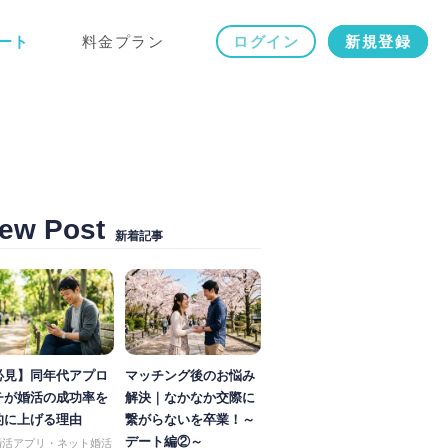
ート
料金プラン
ログイン
新規登録
ew Post
新着記事
必見】同年代アプロ
マッチング後のお悩み
チが婚活の成功率を
解決｜なかなか交際に
的に上げる理由
繋がらないを卒業！～
デート編②～
婚活アプリ・ネット婚活