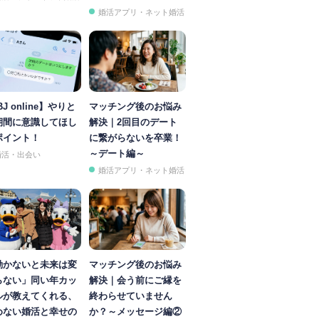
婚活アプリ・ネット婚活
BJ online】やりと
マッチング後のお悩み
期間に意識してほし
解決｜2回目のデート
ポイント！
に繋がらないを卒業！
～デート編～
婚活・出会い
婚活アプリ・ネット婚活
動かないと未来は変
マッチング後のお悩み
らない」同い年カッ
解決｜会う前にご縁を
ルが教えてくれる、
終わらせていません
めない婚活と幸せの
か？～メッセージ編②