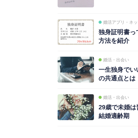
婚活アプリ・ネッ
独身証明書っ
方法を紹介
婚活・出会い
一生独身でい
の共通点とは
婚活・出会い
29歳で未婚
結婚適齢期