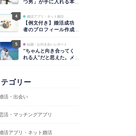
つ男」が手に入れる本
物の愛と、揺るがない
自信
4
婚活アプリ・ネット婚活
【例文付き】婚活成功
者のプロフィール作成
術｜写真・自己紹介・
アプローチ戦略まで完
5
結婚・お付き合いレポート
全ガイド
“ちゃんと向き合ってく
れる人”だと思えた。メ
ッセージから結婚まで
カテゴリー
婚活・出会い
恋活・マッチングアプリ
婚活アプリ・ネット婚活