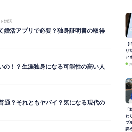
ト婚活
て婚活アプリで必要？独身証明書の取得
【I
り
い
いの！？生涯独身になる可能性の高い人
は普通？それともヤバイ？気になる現代の
「
わ
プ
諦