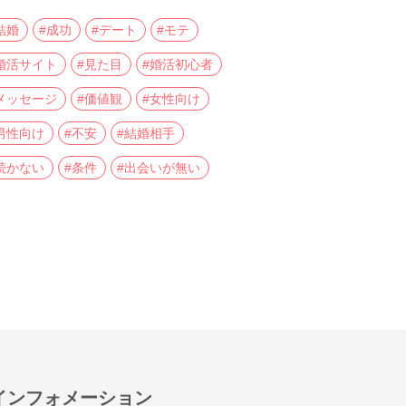
結婚
#成功
#デート
#モテ
婚活サイト
#見た目
#婚活初心者
メッセージ
#価値観
#女性向け
男性向け
#不安
#結婚相手
続かない
#条件
#出会いが無い
インフォメーション