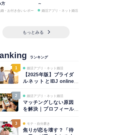
み方
～
結婚・お付き合いレポー
婚活アプリ・ネット婚活
もっとみる
anking
ランキング
1
婚活アプリ・ネット婚活
【2025年版】ブライダ
ルネットとIBJ online
は併用が正解｜賢い使
い方と注意点
2
婚活アプリ・ネット婚活
マッチングしない原因
を解決｜プロフィール
は鮮度が大事！～写真
編～
3
モテ・自分磨き
焦りが恋を壊す？「待