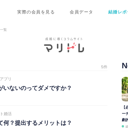
実際の会員を見る
会員データ
結婚レポ
事一覧
N
5件
アプリ
がいないのってダメですか？
【
ト婚活
ー
劇
て何？提出するメリットは？