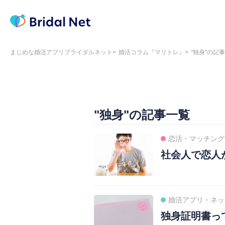
まじめな婚活アプリブライダルネット
婚活コラム『マリトレ』
"独身"の記
"独身"の記事一覧
恋活・マッチング
社会人で恋人
婚活アプリ・ネッ
独身証明書っ