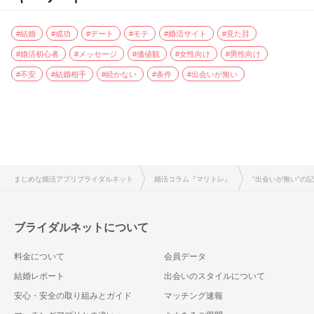
#結婚
#成功
#デート
#モテ
#婚活サイト
#見た目
#婚活初心者
#メッセージ
#価値観
#女性向け
#男性向け
#不安
#結婚相手
#続かない
#条件
#出会いが無い
まじめな婚活アプリブライダルネット
婚活コラム『マリトレ』
"出会いが無い"の
ブライダルネットについて
料金について
会員データ
結婚レポート
出会いのスタイルについて
安心・安全の取り組みとガイド
マッチング速報