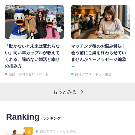
「動かないと未来は変わらな
マッチング後のお悩み解決｜
い」同い年カップルが教えて
会う前にご縁を終わらせてい
くれる、諦めない婚活と幸せ
ませんか？～メッセージ編②
の掴み方
～
結婚・お付き合いレポート
婚活アプリ・ネット婚活
もっとみる
Ranking
ランキング
1
婚活アプリ・ネット婚活