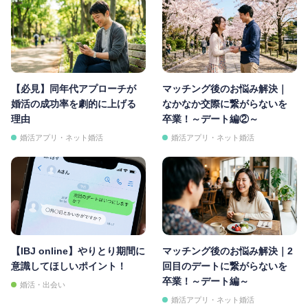
【必見】同年代アプローチが
マッチング後のお悩み解決｜
婚活の成功率を劇的に上げる
なかなか交際に繋がらないを
理由
卒業！～デート編②～
婚活アプリ・ネット婚活
婚活アプリ・ネット婚活
【IBJ online】やりとり期間に
マッチング後のお悩み解決｜2
意識してほしいポイント！
回目のデートに繋がらないを
卒業！～デート編～
婚活・出会い
婚活アプリ・ネット婚活