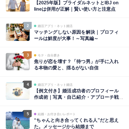
【2025年版】ブライダルネットとIBJ on
lineは併用が正解｜賢い使い方と注意点
2
婚活アプリ・ネット婚活
マッチングしない原因を解決｜プロフィ
ールは鮮度が大事！～写真編～
3
モテ・自分磨き
焦りが恋を壊す？「待つ男」が手に入れ
る本物の愛と、揺るがない自信
4
婚活アプリ・ネット婚活
【例文付き】婚活成功者のプロフィール
作成術｜写真・自己紹介・アプローチ戦
略まで完全ガイド
5
結婚・お付き合いレポート
“ちゃんと向き合ってくれる人”だと思え
た。メッセージから結婚まで